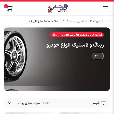
0
خانه
فروشگاه
ام وی ام
۳۱۵
۱۸۵/۶۰/۱۵ سایز فابریک
ارزنده ترین قیمت ها با سریعترین ارسال
رینگ و لاستیک انواع خودرو
فیلتر
Sort: