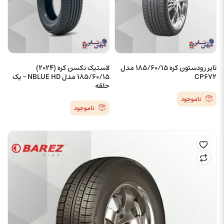
تایر رودستون کره 185/60/15 مدل
لاستیک نکسن کره (2024)
CP672
185/60/15 مدل NBLUE HD – یک
حلقه
ناموجود
ناموجود