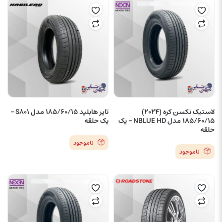
لاستیک نکسن کره (2024)
تایر هابلید 185/60/15 مدل S801 –
185/60/15 مدل NBLUE HD – یک
یک حلقه
حلقه
ناموجود
ناموجود