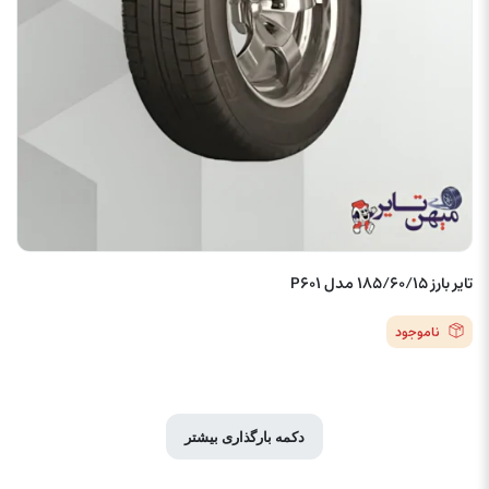
تایر بارز 185/60/15 مدل P601
ناموجود
دکمه بارگذاری بیشتر