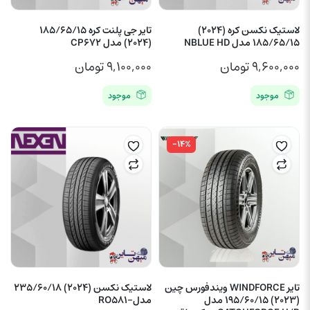
لاستیک نکسن کره (2024)
تایر جی پلنت کره 185/65/15
185/65/15 مدل NBLUE HD
(2024) مدل CP672
۹,۶۰۰,۰۰۰
تومان
۹,۱۰۰,۰۰۰
تومان
موجود
موجود
-۱۴%
تایر WINDFORCE ویندفورس چین
لاستیک نکسن (2024) 235/60/18
(2023) 195/60/15 مدل
مدل-RO581