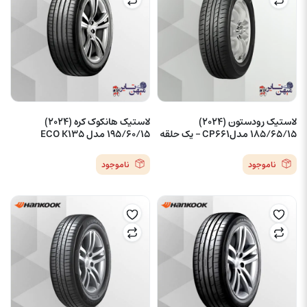
لاستیک رودستون (2024)
لاستیک هانکوک کره (2024)
185/65/15 مدلCP661 – یک حلقه
195/60/15 مدل ECO K135
ناموجود
ناموجود