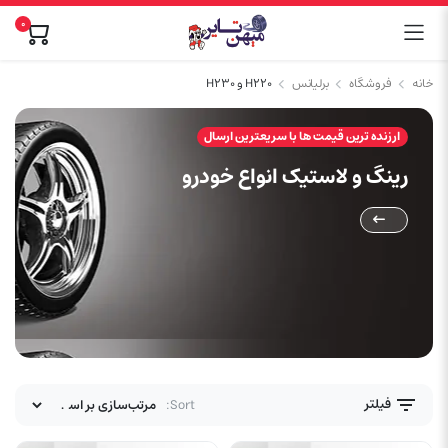
0
خانه
فروشگاه
برلیانس
H220 و H230
ارزنده ترین قیمت ها با سریعترین ارسال
رینگ و لاستیک انواع خودرو
فیلتر
Sort: