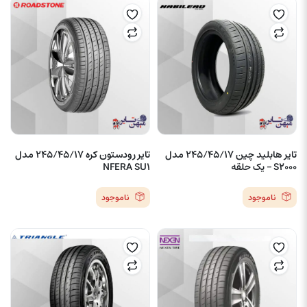
تایر هابلید چین 245/45/17 مدل
تایر رودستون کره 245/45/17 مدل
S2000 – یک حلقه
NFERA SU1
ناموجود
ناموجود