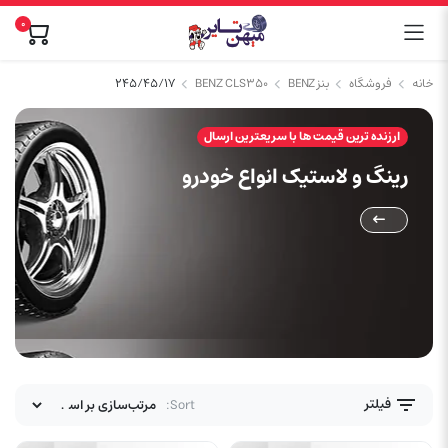
۰
خانه
فروشگاه
بنز BENZ
BENZ CLS350
۲۴۵/۴۵/۱۷
ارزنده ترین قیمت ها با سریعترین ارسال
رینگ و لاستیک انواع خودرو
فیلتر
Sort: