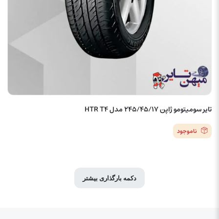
تایر سومیتومو ژاپن 245/45/17 مدل HTR T4
ناموجود
دکمه بارگذاری بیشتر