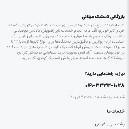
بازرگانی لاستیک میلانی
عرضه کننده انواع تایر خودروهای سواری میباشد که علاوه بر فروش (عمده –
خرده‌) تایر خودرو، اقدام به انجام خدمات تایر (تعویض، بالانس دیجیتالی،
بالانس روکار، تنظیم باد معمولی، تنظیم باد نیتروژن، عیب‌یابی تایر و…) با
استفاده از به روزترین و دقیق‌ترین دستگاه‌ها برای انواع تایرها از سایز ۱۳ تا
سایز ۲۱ نموده است. فروش انواع لاستیک‌ نایاب و لاستیک‌های مورد استفاده
در خودروهای منطقه آزاد ارس بصورت خرید سفارشی در دستور کار این
فروشگاه گنجانده شده است. مرکز پخش لاستیک کومهو نکسن و…
نیاز به راهنمایی دارید؟
۰۴۱-۳۳۳۳-۱۰۲۸
شنبه تا پنجشنبه : ساعت ۹ الی ۲۰
خدمات ما
پشتیبانی و گارانتی