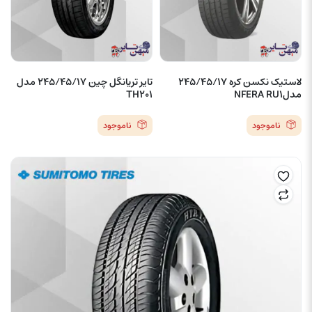
لاستیک نکسن کره 245/45/17
تایر تریانگل چین 245/45/17 مدل
مدلNFERA RU1
TH201
ناموجود
ناموجود