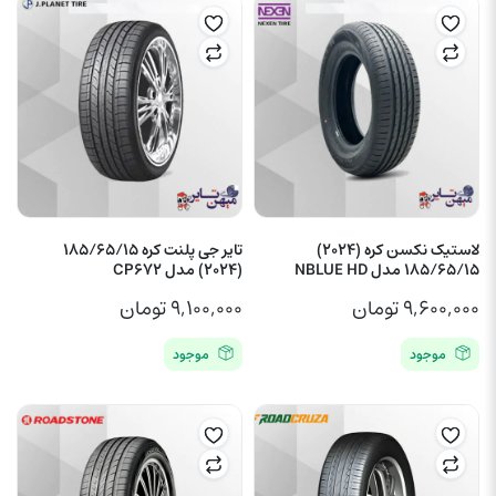
لاستیک نکسن کره (2024)
تایر جی پلنت کره 185/65/15
185/65/15 مدل NBLUE HD
(2024) مدل CP672
۹,۶۰۰,۰۰۰
تومان
۹,۱۰۰,۰۰۰
تومان
موجود
موجود