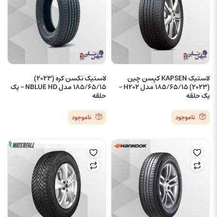
لاستیک KAPSEN کپسن چین
لاستیک نکسن کره (2023)
(2023) 185/65/15 مدل H202 –
185/65/15 مدل NBLUE HD – یک
یک حلقه
حلقه
ناموجود
ناموجود