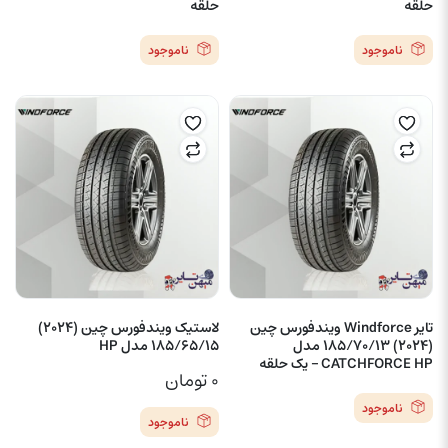
حلقه
حلقه
ناموجود
ناموجود
تایر Windforce ویندفورس چین
لاستیک ویندفورس چین (2024)
(2024) 185/70/13 مدل
185/65/15 مدل HP
CATCHFORCE HP – یک حلقه
۰
تومان
ناموجود
ناموجود