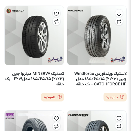
لاستیک ویندفورس Windforce
لاستیک MINERVA مینروا چین
چین (2023) 185/65/15 مدل
(2023) 185/65/15 مدلF209 – یک
CATCHFORCE HP – یک حلقه
حلقه
ناموجود
ناموجود