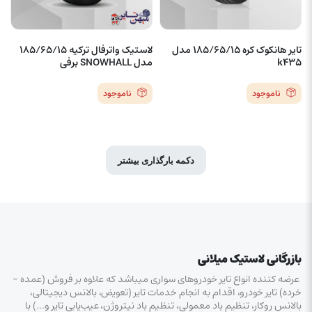
تایر هانکوک کره 185/65/15 مدل
لاستیک واترفال ترکیه 185/65/15
k435
مدل SNOWHALL برفی
ناموجود
ناموجود
دکمه بارگذاری بیشتر
بازرگانی لاستیک میلانی
عرضه کننده انواع تایر خودروهای سواری میباشد که علاوه بر فروش (عمده –
خرده‌) تایر خودرو، اقدام به انجام خدمات تایر (تعویض، بالانس دیجیتالی،
بالانس روکار، تنظیم باد معمولی، تنظیم باد نیتروژن، عیب‌یابی تایر و…) با