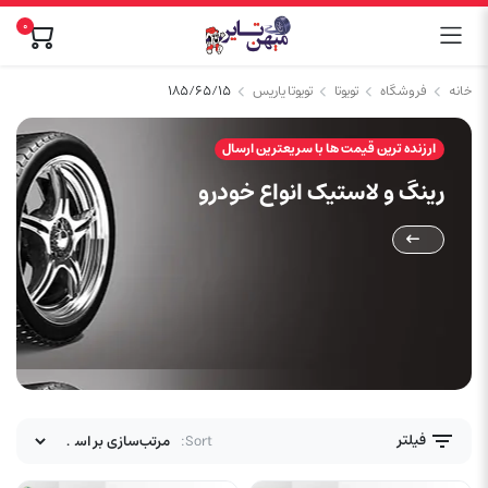
0
خانه
فروشگاه
تویوتا
تویوتا یاریس
۱۸۵/۶۵/۱۵
ارزنده ترین قیمت ها با سریعترین ارسال
رینگ و لاستیک انواع خودرو
فیلتر
Sort: