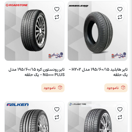
تایر هابلید 195/60/15 مدل H202 –
تایر رودستون کره 195/60/15 مدل
یک حلقه
N5000 PLUS – یک حلقه
ناموجود
ناموجود