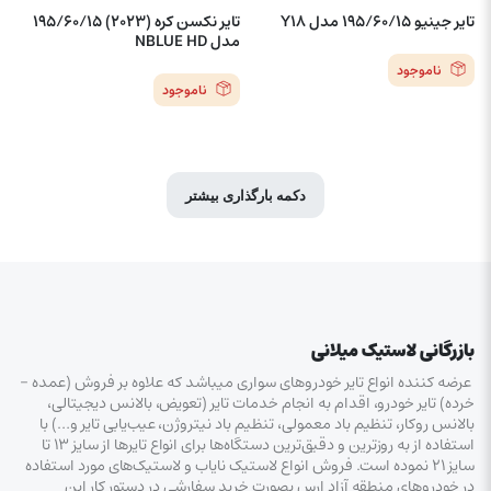
تایر جینیو 195/60/15 مدل Y18
تایر نکسن کره (2023) 195/60/15
مدل NBLUE HD
ناموجود
ناموجود
دکمه بارگذاری بیشتر
بازرگانی لاستیک میلانی
عرضه کننده انواع تایر خودروهای سواری میباشد که علاوه بر فروش (عمده –
خرده‌) تایر خودرو، اقدام به انجام خدمات تایر (تعویض، بالانس دیجیتالی،
بالانس روکار، تنظیم باد معمولی، تنظیم باد نیتروژن، عیب‌یابی تایر و…) با
استفاده از به روزترین و دقیق‌ترین دستگاه‌ها برای انواع تایرها از سایز ۱۳ تا
سایز ۲۱ نموده است. فروش انواع لاستیک‌ نایاب و لاستیک‌های مورد استفاده
در خودروهای منطقه آزاد ارس بصورت خرید سفارشی در دستور کار این