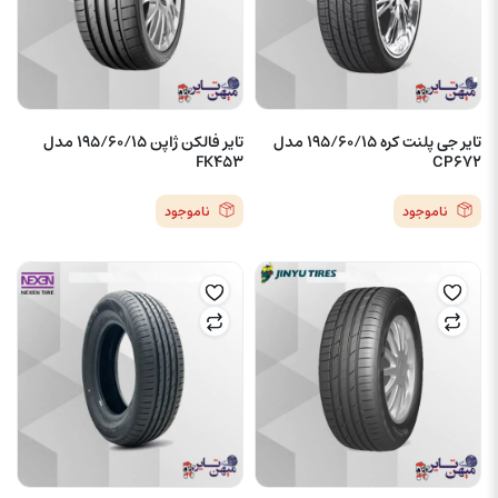
تایر جی پلنت کره 195/60/15 مدل
تایر فالکن ژاپن 195/60/15 مدل
FK453
CP672
ناموجود
ناموجود