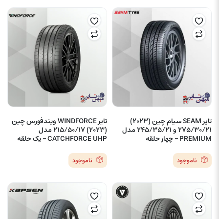
تایر SEAM سیام چین (2023)
تایر WINDFORCE ویندفورس چین
275/30/21 و 245/35/21 مدل
(2023) 215/50/17 مدل
PREMIUM – چهار حلقه
CATCHFORCE UHP – یک حلقه
ناموجود
ناموجود