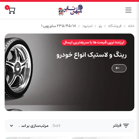
0
خانه
فروشگاه
رنو
لتیتیود
۲۳۵/۴۵/۱۸ سایز پهن ۱
ارزنده ترین قیمت ها با سریعترین ارسال
رینگ و لاستیک انواع خودرو
فیلتر
Sort: