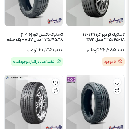
لاستیک کومهو کره (2023)
لاستیک نکسن کره (2024)
235/45/18 مدل TA91
235/45/18 مدل AU7 – یک حلقه
۲۶,۹۸۵,۰۰۰
تومان
۲۰,۳۵۰,۰۰۰
تومان
ناموجود
فقط ۱ عدد در انبار موجود است