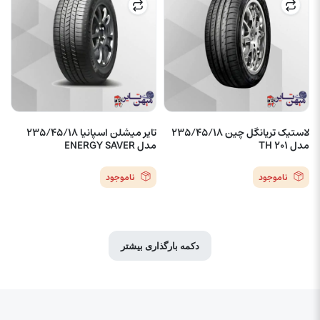
لاستیک تریانگل چین 235/45/18
تایر میشلن اسپانیا 235/45/18
مدل TH 201
مدل ENERGY SAVER
ناموجود
ناموجود
دکمه بارگذاری بیشتر