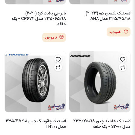
لاستیک نکسن کره (2023)
تایر جی پلانت کره (2020)
235/45/18 مدل AH8
235/45/18 مدل CP672 – یک
حلقه
ناموجود
ناموجود
لاستیک هابلید چین 235/45/18
لاستیک چائویانگ چین 235/45/18
مدل S2000 – یک حلقه
مدل TH201