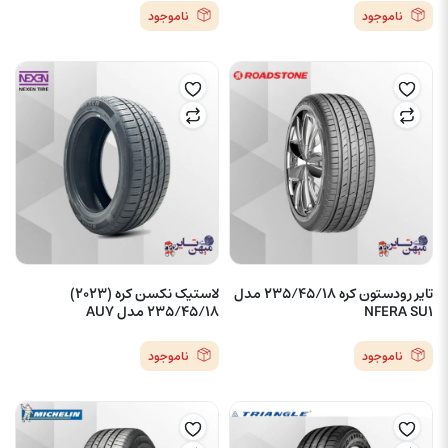
ناموجود
ناموجود
تایر رودستون کره 235/45/18 مدل
لاستیک نکسن کره (2023)
NFERA SU1
235/45/18 مدل AU7
ناموجود
ناموجود