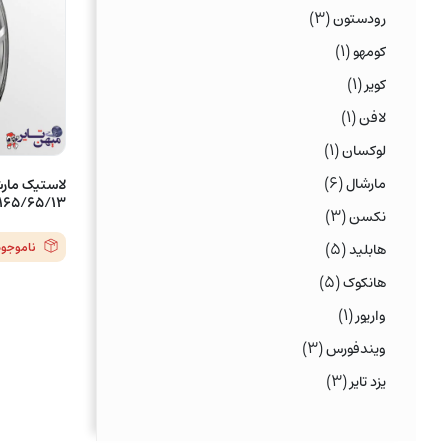
(۳)
رودستون
(۱)
کومهو
(۱)
کویر
(۱)
لافن
(۱)
لوکسان
(۶)
مارشال
165/65/13 مدل MU12 – یک حلقه
(۳)
نکسن
(۵)
ناموجود
هابلید
(۵)
هانکوک
(۱)
واریور
(۳)
ویندفورس
(۳)
یزد تایر