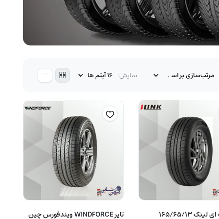
نمایش:
لاستیک ای لینک 165/65/13
تایر WINDFORCE ویندفورس چین