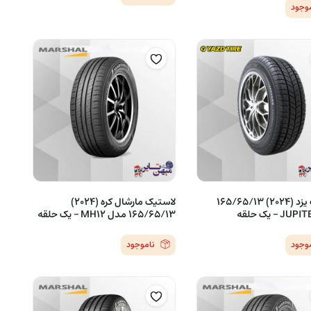
موجود
لاستیک یزد (2024) 165/65/13
لاستیک مارشال کره (2024)
165/65/13 مدل MH12 – یک حلقه
موجود
ناموجود