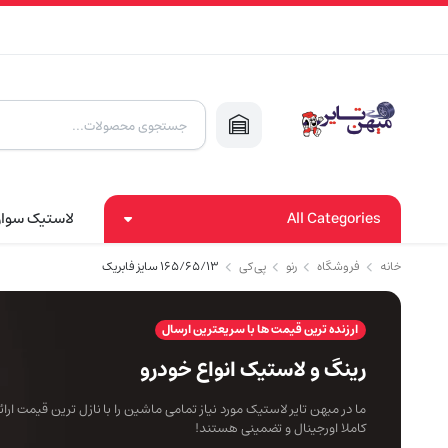
Products
search
All Categories
لاستیک سوا
خانه
فروشگاه
رنو
پی کی
۱۶۵/۶۵/۱۳ سایز فابریک
ارزنده ترین قیمت ها با سریعترین ارسال
رینگ و لاستیک انواع خودرو
ما در میهن تایر لاستیک مورد نیاز تمامی ماشین را با نازل ترین قیمت ار
کاملا اورجینال و تضمینی هستند!