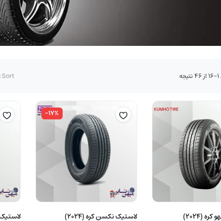
مرتب‌سازی
جه
Sort:
بر
اساس
قیمت:
زیاد
-۱۷%
به
کم
لاستیک کومهو کره (2024)
لاستیک نکسن کره (2024)