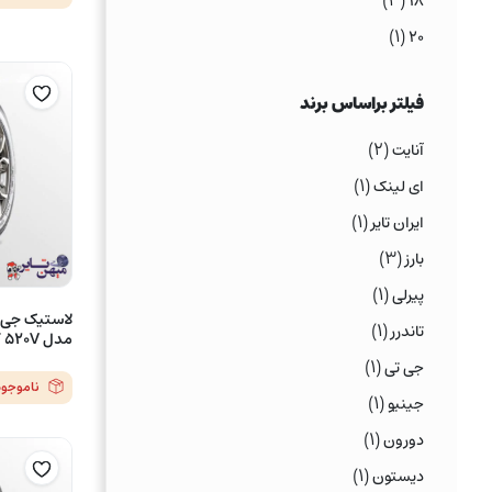
(۳)
۱۸
(۱)
۲۰
فیلتر براساس برند
(۲)
آنایت
(۱)
ای لینک
(۱)
ایران تایر
(۳)
بارز
(۱)
پیرلی
(۱)
تاندرر
مدل COMFORT 520V – یک حلقه
(۱)
جی تی
ناموجود
(۱)
جینیو
(۱)
دورون
(۱)
دیستون