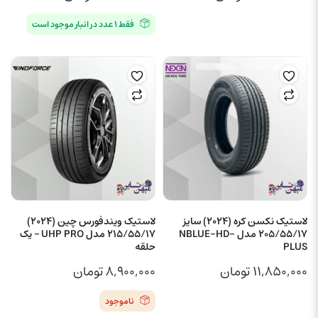
فقط ۱ عدد در انبار موجود است
لاستیک نکسن کره (2024) سایز
لاستیک ویندفورس چین (2024)
205/55/17 مدل NBLUE-HD-
215/55/17 مدل UHP PRO – یک
PLUS
حلقه
۱۱,۸۵۰,۰۰۰
تومان
۸,۹۰۰,۰۰۰
تومان
ناموجود