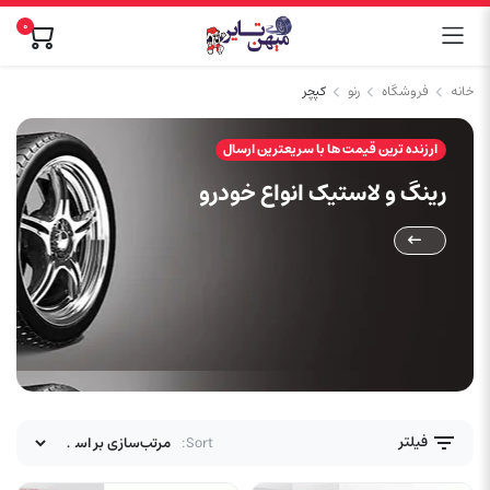
0
خانه
فروشگاه
رنو
کپچر
ارزنده ترین قیمت ها با سریعترین ارسال
رینگ و لاستیک انواع خودرو
فیلتر
Sort: