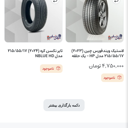
لاستیک ویندفورس چین (2023)
تایر نکسن کره (2024) 215/55/17
215/55/17 مدل HP – یک حلقه
مدل NBLUE HD
۴,۷۵۰,۰۰۰
تومان
ناموجود
ناموجود
دکمه بارگذاری بیشتر