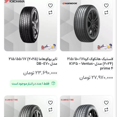
لاستیک هانکوک کره215/50/17
تایر یوکوهاما (2025) 215/55/17
(2024) مدل-K135 – Ventus
مدل DB-E70
prime 4
۲۳,۶۹۰,۰۰۰
تومان
۲۷,۹۷۰,۰۰۰
تومان
فقط ۱ عدد در انبار موجود است