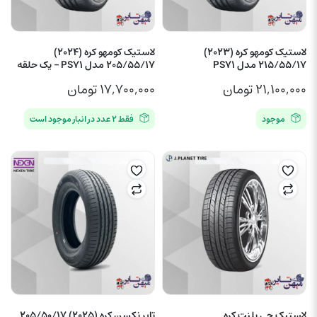
لاستیک کومهو کره (2023)
لاستیک کومهو کره (2024)
215/55/17 مدل PS71
205/55/17 مدل PS71 – یک حلقه
۲۱,۱۰۰,۰۰۰
تومان
۱۷,۷۰۰,۰۰۰
تومان
موجود
فقط ۲ عدد در انبار موجود است
لاستیک جی پلنت کره
تایر نکسن کره (2025) 205/50/17