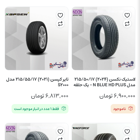
لاستیک نکسن (2024) 215/50/17
تایر کپسن (2021) 215/55/17 مدل
مدل N BLUE HD PLUS – یک حلقه
S2000
۶,۹۰۰,۰۰۰
تومان
۶,۸۱۳,۰۰۰
تومان
ناموجود
فقط ۱ عدد در انبار موجود است