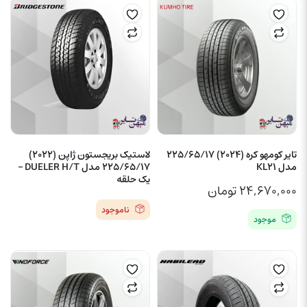
تایر کومهو کره (2024) 225/65/17
لاستیک بریجستون ژاپن (2022)
مدل KL21
225/65/17 مدل DUELER H/T –
یک حلقه
۲۴,۶۷۰,۰۰۰
تومان
ناموجود
موجود