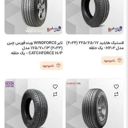
لاستیک هابلید 225/65/17 (2024)
تایر WINDFORCE ویندفورس چین
مدل H202- یک حلقه
(2023) 175/70/13 مدل
CATCHFORCE H/P – یک حلقه
ناموجود
ناموجود