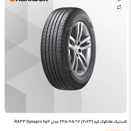
لاستیک هانکوک کره (2023) 225/65/17 مدل RA33 Dynapro hp2