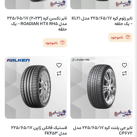
تایر زتوم کره 225/65/17 مدل KL21
تایر نکسن کره (2023) 225/65/17
– یک حلقه
مدل ROADIAN HTX RH5 – یک
حلقه
ناموجود
ناموجود
تایر جی پلنت کره 225/65/17 مدل
لاستیک فالکن ژاپن 225/65/17
CP672
مدل FK453