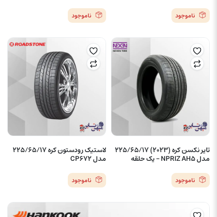
ناموجود
ناموجود
تایر نکسن کره (2023) 225/65/17
لاستیک رودستون کره 225/65/17
مدل NPRIZ AH5 – یک حلقه
مدل CP672
ناموجود
ناموجود