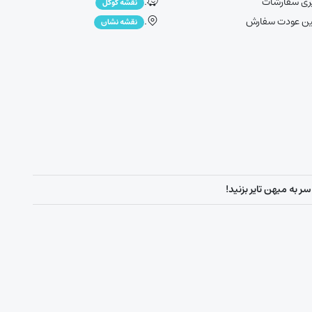
ری سفارشات
.
نقشه گوگل
ین عودت سفارش
.
نقشه نشان
ر به میهن تایر بزنید!