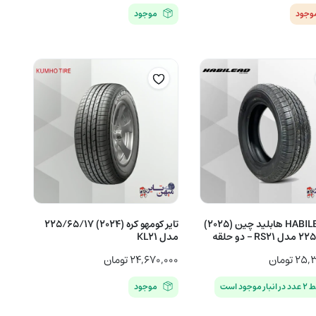
موجود
موجود
تایر HABILEAD هابلید چین (2025)
تایر کومهو کره (2024) 225/65/17
 – دو حلقه
مدل KL21
۲۵,۳
تومان
۲۴,۶۷۰,۰۰۰
تومان
نبار موجود است
موجود