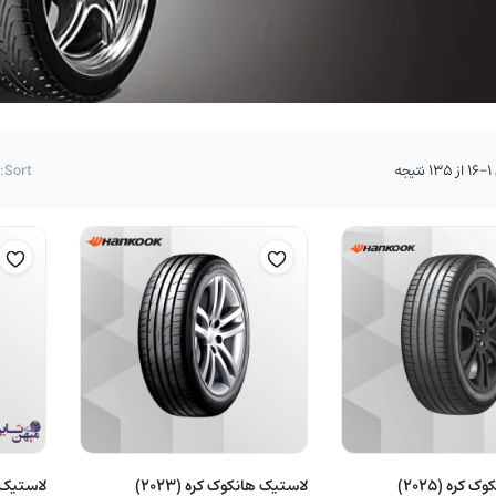
مرتب‌سازی
جه
Sort:
بر
اساس
قیمت:
زیاد
به
کم
لاستیک هانکوک کره (2025)
لاستیک هانکوک کره (2023)