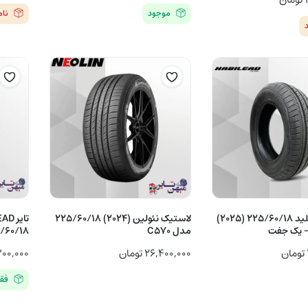
موجود
نا
لاستیک هابلید 225/60/18 (2025)
لاستیک نئولین (2024) 225/60/18
مدل C570
225/60/18 مدل RS21
تومان
۲۶,۴۰۰,۰۰۰
تومان
۰۰,۰۰۰
فقط ۲ عدد در ا