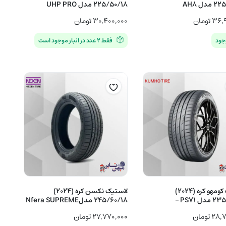
دل AH8
225/50/18 مدل UHP PRO
۳۶,۹
تومان
۳۰,۴۰۰,۰۰۰
تومان
جود
فقط ۲ عدد در انبار موجود است
لاستیک کومهو کره (2024)
لاستیک نکسن کره (2024)
 PS71 –
245/60/18 مدلNfera SUPREME
۲۸,۷
تومان
۲۷,۷۷۰,۰۰۰
تومان