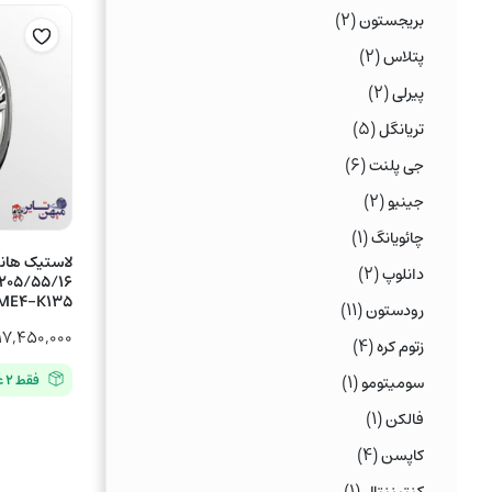
(۲)
بریجستون
(۲)
پتلاس
(۲)
پیرلی
(۵)
تریانگل
(۶)
جی پلنت
(۲)
جینیو
(۱)
چائویانگ
(۲)
دانلوپ
ME4-K135
(۱۱)
رودستون
۱۷,۴۵۰,۰۰۰
(۴)
زتوم کره
(۱)
فقط ۲ عدد در انبار موجود است
سومیتومو
(۱)
فالکن
(۴)
کاپسن
(۱)