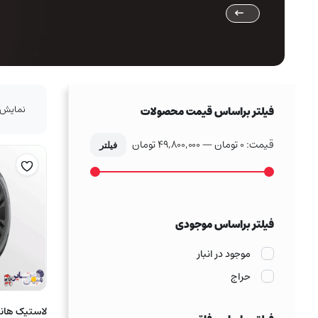
نمایش 1–16 از 135 نتی
فیلتر براساس قیمت محصولات
قیمت:
0 تومان
—
49,800,000 تومان
فیلتر
حداکثر
حداقل
قیمت
قیمت
فیلتر براساس موجودی
موجود در انبار
حراج