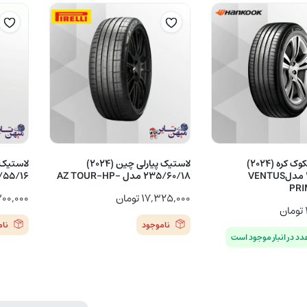
لاستیک هانکوک کره (2024)
لاستیک پیارلی چین (2024)
205/55/16 مدلVENTUS
235/60/18 مدل -AZ TOUR-HP
215/55/16 مدل 2
PRI
۱۷,۳۲۵,۰۰۰
تومان
۳۰۰,۰۰۰
تومان
ناموجود
نا