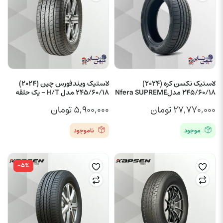
لاستیک نکسن کره (2024)
لاستیک ویندفورس چین (2024)
245/60/18 مدلNfera SUPREME
245/60/18 مدل H/T – یک حلقه
۲۷,۷۷۰,۰۰۰
تومان
۵,۹۰۰,۰۰۰
تومان
موجود
ناموجود
-۵%