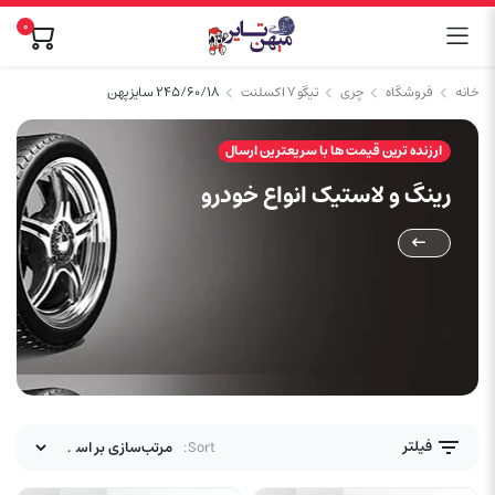
۰
خانه
فروشگاه
چری
تیگو ۷ اکسلنت
۲۴۵/۶۰/۱۸ سایز پهن
ارزنده ترین قیمت ها با سریعترین ارسال
رینگ و لاستیک انواع خودرو
فیلتر
Sort: