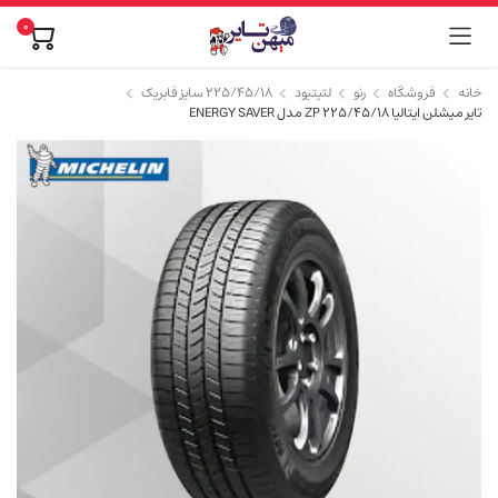
0
خانه
فروشگاه
رنو
لتیتیود
۲۲۵/۴۵/۱۸ سایز فابریک
تایر میشلن ایتالیا 225/45/18 ZP مدل ENERGY SAVER