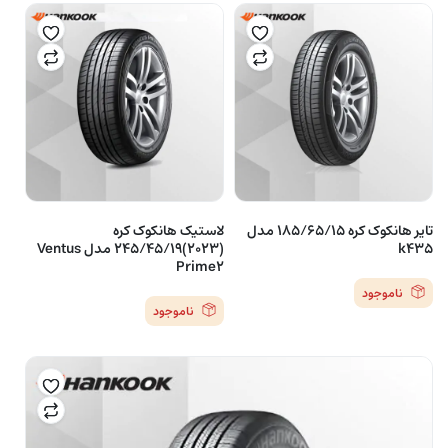
تایر هانکوک کره 185/65/15 مدل
لاستیک هانکوک کره
k435
(2023)245/45/19 مدل Ventus
Prime2
ناموجود
ناموجود