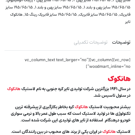
سایز پهن ۲
۱۹۵/۶۵/۱۵ سایز پهن ۲
۱۹۵/۶۵/۱۵ سایز پهن ۲ (رینگ آلومینیوم)
,
,
۱۹۵/۶۵/۱۵ سایز پهن و بلند ۱
۱۹۵/۶۵/۱۵ سایز پهن و بلند ۱
۱۹۵/۶۵/۱۵ سایز
,
,
,
فابریک
۱۹۵/۶۵/۱۵ سایز فابریک
۱۹۵/۶۵/۱۵ سایز فابریک رینگ ۱۵
هانکوک
تایر
توضیحات
توضیحات تکمیلی
[vc_row][vc_column][vc_column_text text_larger=”no”
woodmart_inline=”no”]
هانکوک
در سال ۱۹۴۱ بزرگترین شرکت تولیدی تایر کره جنوبی به نام لاستیک
هانکوک
در سئول تاسیس شد.
بیشتر محبوبیت لاستیک
هانکوک
کره بخاطر بکارگیری از پیشرفته ترین
تکنولوژی ها در تولید لاستیک است که سبب طول عمر بالا و نرمی سواری
خودرو درهنگام استفاده از تایر های تولیدی این شرکت شده است.
لاستیک
هانکوک
در ایران یکی از برند های محبوب در بین رانندگان است.