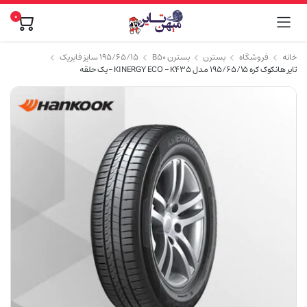
۰
خانه
فروشگاه
بسترن
بسترن B50
۱۹۵/۶۵/۱۵ سایز فابریک
تایر هانکوک کره 195/65/15 مدل KINERGY ECO – K435 – یک حلقه