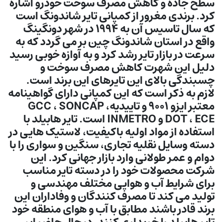
سطح جاده و کاهش مصرف سوخت خودرو اشاره
کرد. برندی مغرور از کمپانی تایر شاندونگ است
که سال تاسیس آن به 1994 در شهر دونگینگ
واقع در استان شاندونگ چین بر می گردد که به
سرعت در بازار تایر رشد کرد و به آوازه خوبی رسید
دلیل این شهرت کاهش مصرف سوخت و
چسبندگی بالای این تایرهای این برند است.
لازم به ذکر است که این کمپانی دارای گواهینامه
معتبر ایزو 9001 و تاییدیهGCC ، SONCAP ،
DOT ، ECE و INMETRO است. تایر هابیلد با
استفاده از مواد اولیه باکیفیت، لاستیک هایی در
دسته وسایل نقلیه تجاری، سنگین و سواری را با
دوام و عمر طولانی وارد بازار جهانی کرد. این
شرکت محصولات خود را در دسته تایر مناسب
برای شرایط آب و هوایی مختلف مهندسی و
تولید می کند تا مصرف کنندگان و وفاداران این
برند قادر باشند مطابق با آب و هوای منطقه خود