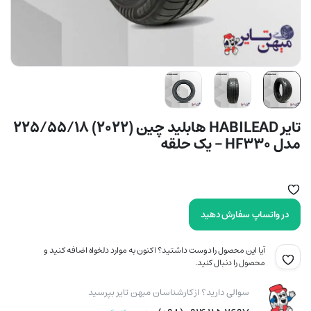
تایر HABILEAD هابلید چین (2022) 225/55/18
مدل HF330 – یک حلقه
در واتساپ سفارش دهید
آیا این محصول را دوست داشتید؟ اکنون به موارد دلخواه اضافه کنید و
محصول را دنبال کنید.
سوالی دارید؟ از کارشناسان میهن تایر بپرسید