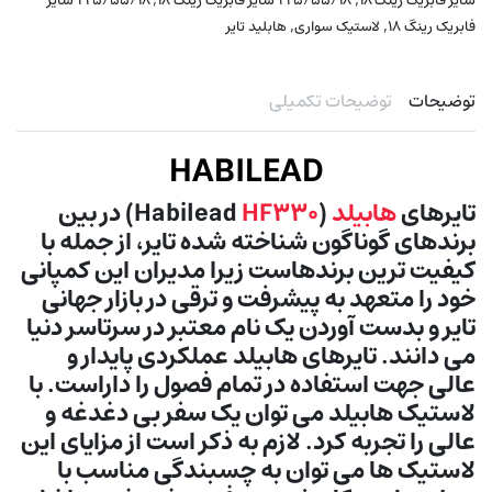
سایز فابریک رینگ ۱۸
۲۲۵/۵۵/۱۸ سایز فابریک رینگ ۱۸
۲۲۵/۵۵/۱۸ سایز
,
,
فابریک رینگ ۱۸
لاستیک سواری
هابلید تایر
توضیحات
توضیحات تکمیلی
HABILEAD
تایرهای
هابیلد
(Habilead
HF330
) در بین
برندهای گوناگون شناخته شده تایر، از جمله با
کیفیت ترین برندهاست زیرا مدیران این کمپانی
خود را متعهد به پیشرفت و ترقی در بازار جهانی
تایر و بدست آوردن یک نام معتبر در سرتاسر دنیا
می دانند. تایرهای هابیلد عملکردی پایدار و
عالی جهت استفاده در تمام فصول را داراست. با
لاستیک هابیلد می توان یک سفر بی دغدغه و
عالی را تجربه کرد. لازم به ذکر است از مزایای این
لاستیک ها می توان به چسبندگی مناسب با