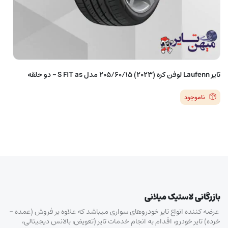
تایر Laufenn لوفن کره (2023) 205/60/15 مدل S FIT as – دو حلقه
ناموجود
بازرگانی لاستیک میلانی
عرضه کننده انواع تایر خودروهای سواری میباشد که علاوه بر فروش (عمده –
خرده‌) تایر خودرو، اقدام به انجام خدمات تایر (تعویض، بالانس دیجیتالی،