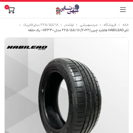
0
خانه
فروشگاه
میتسوبیشی
اوتلندر
۲۲۵/۵۵/۱۸ سایز فابریک
تایر HABILEAD هابلید چین (2022) 225/55/18 مدل HF330 – یک حلقه