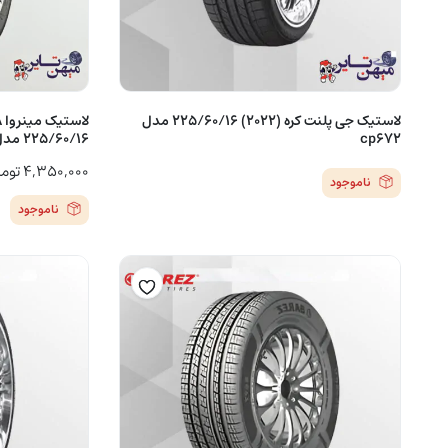
لاستیک جی پلنت کره (2022) 225/60/16 مدل
cp672
225/60/16 مدل F209 – یک حلقه
۴,۳۵۰,۰۰۰
توم
ناموجود
ناموجود