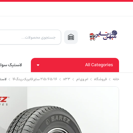
Products
search
All Categories
لاستیک سوا
خانه
فروشگاه
ام وی ام
x33
۲۱۵/۶۵/۱۶ سایز فابریک رینگ۱۶
لاستیک بارز تای