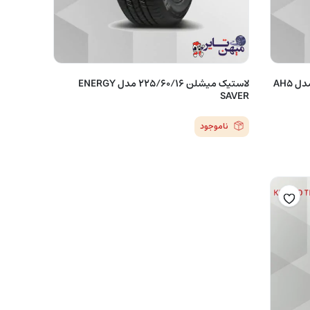
لاستیک نکسن کره (2022) 225/60/16 مدل AH5
لاستیک میشلن 225/60/16 مدل ENERGY
SAVER
ناموجود