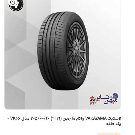
لاستیک VAKAYAMA واکایاما چین (2021) 205/60/16 مدل VK66 –
یک حلقه