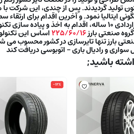
ن تولید گردیدند. پس از چندی، اين شركت با ه
در ادامه مارانگونی ايتاليا نمود. و آخرین اقدام برای 
رادیال سواری و باری، شرکت بارز در قالب قراردادی ۱۰ ساله، اقدا
روه صنعتی بارز
۲۲۵/۶۰/۱۶
اساس این تكنولوژی
سواری و رادیال باری – اتوبوسی دریافت کند
ته باشید;
-۱۲%