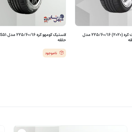
لاستیک جی پلنت کره (2020) 225/60/16 مدل
حلقه
ناموجود