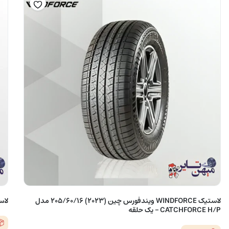
لاستیک WINDFORCE ویندفورس چین (2023) 205/60/16 مدل
لاستی
CATCHFORCE H/P – یک حلقه