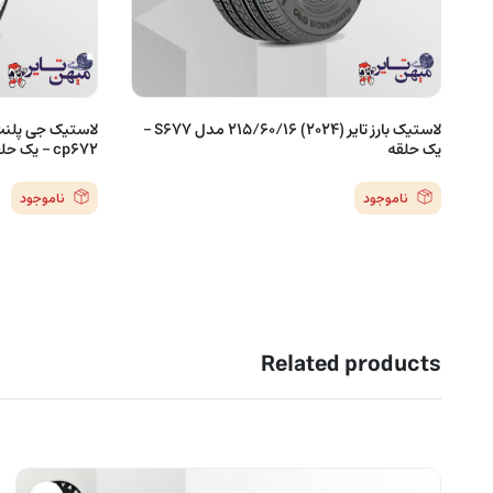
لاستیک بارز تایر (2024) 215/60/16 مدل S677 –
یک حلقه
cp672 – یک حلقه
ناموجود
ناموجود
Related products