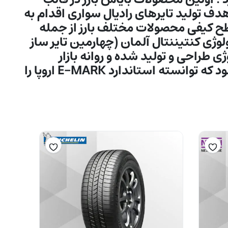
دف تولید تایرهای رادیال سواری اقدام به
ارتقاء سطح کیفی محصولات مختلف بارز از جمله
م به اخذ و پياده سازی تكنولوژی كنتيننتال آلمان (چهارمین تایر ساز
 طراحی و تولید شده و روانه بازار
ميگردند شود و لازم به ذکر است که گروه صنعتی بارز تنها تایرسازی در کشور محسوب می شود که توانسته استاندارد E-MARK اروپا را