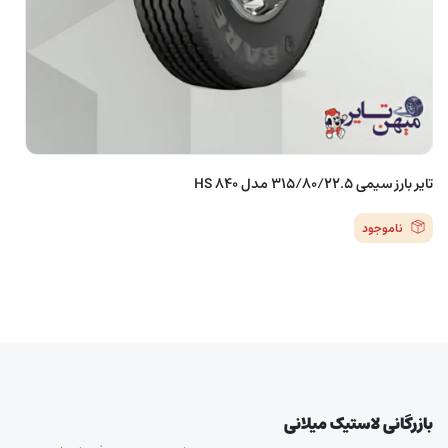
تایر بارز سیمی 315/80/22.5 مدل HS 840
ناموجود
بازرگانی لاستیک میلانی