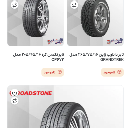
تایر دانلوپ ژاپن 265/75/16 مدل
تایر نکسن کره 205/45/16 مدل
CP672
GRANDTREK
ناموجود
ناموجود