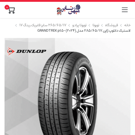
0
خانه
فروشگاه
تویوتا
تویوتا پرادو
۲۶۵/۶۵/۱۷ سایز فابریک رینگ ۱۷
لاستیک دانلوپ ژاپن 285/65/17 مدل GRANDTREK pt5-(2024)