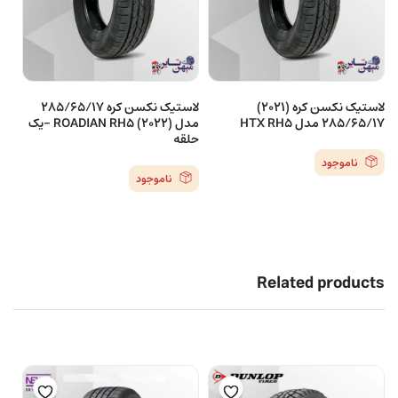
لاستیک نکسن کره (2021)
لاستیک نکسن کره 285/65/17
285/65/17 مدل HTX RH5
مدل ROADIAN RH5 (2022) -یک
حلقه
ناموجود
ناموجود
Related products