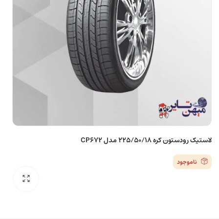
لاستیک رودستون کره 225/50/18 مدل CP672
ناموجود