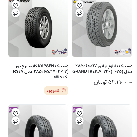
لاستیک دانلوپ ژاپن 285/65/17
لاستیک KAPSEN کاپسن چین
مدل GRANDTREK AT22-(2025)
(2022) 285/65/17 مدل RS27
یک حلقه
۵۴,۱۹۰,۰۰۰
تومان
ناموجود