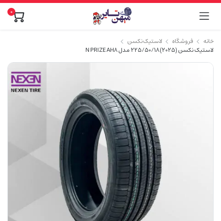
0
خانه
فروشگاه
لاستیک نکسن
لاستیک نکسن (2025) 225/50/18 مدل N PRIZE AH8