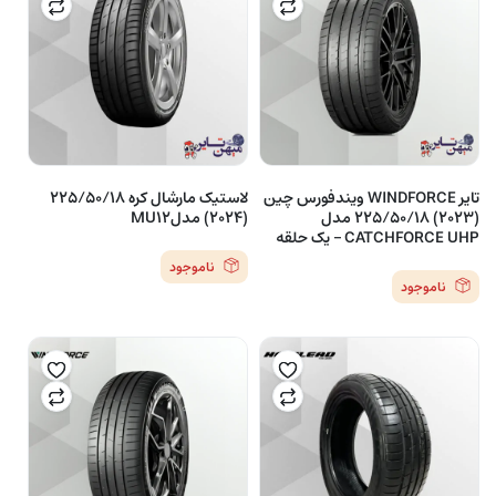
تایر WINDFORCE ویندفورس چین
لاستیک مارشال کره 225/50/18
(2023) 225/50/18 مدل
(2024) مدلMU12
CATCHFORCE UHP – یک حلقه
ناموجود
ناموجود