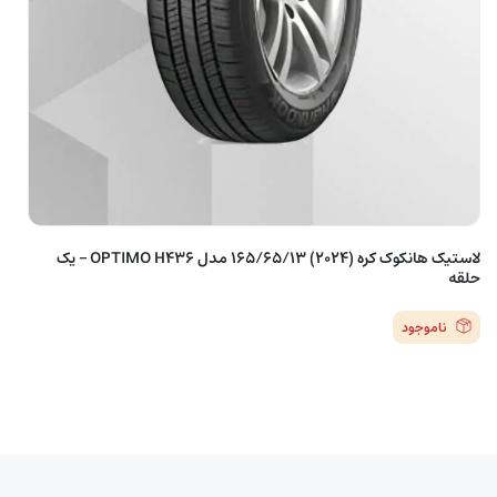
لاستیک هانکوک کره (2024) 165/65/13 مدل OPTIMO H436 – یک
حلقه
ناموجود