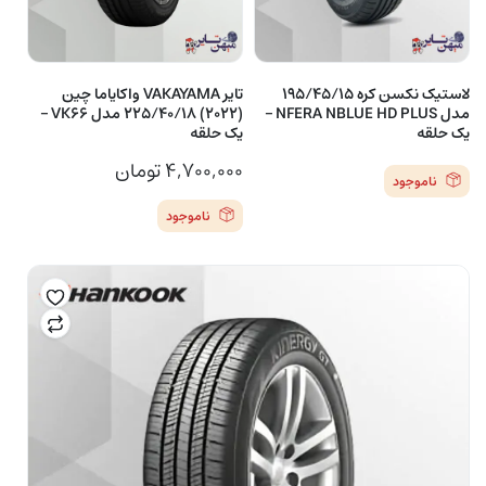
لاستیک نکسن کره 195/45/15
تایر VAKAYAMA واکایاما چین
مدل NFERA NBLUE HD PLUS –
(2022) 225/40/18 مدل VK66 –
یک حلقه
یک حلقه
۴,۷۰۰,۰۰۰
تومان
ناموجود
ناموجود