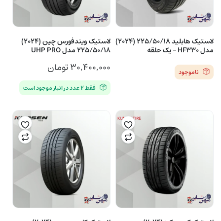
لاستیک هابلید 225/50/18 (2024)
لاستیک ویندفورس چین (2024)
مدل HF330 – یک حلقه
225/50/18 مدل UHP PRO
۳۰,۴۰۰,۰۰۰
تومان
ناموجود
فقط ۲ عدد در انبار موجود است