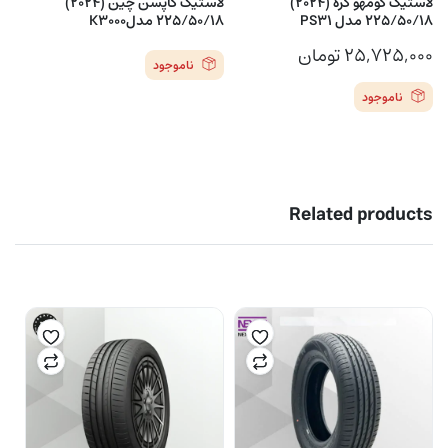
لاستیک کومهو کره (2024)
لاستیک کاپسن چین (2024)
225/50/18 مدل PS31
225/50/18 مدلK3000
۲۵,۷۲۵,۰۰۰
تومان
ناموجود
ناموجود
Related products