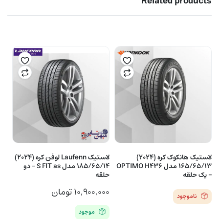
Related products
لاستیک هانکوک کره (2024)
لاستیک Laufenn لوفن کره (2024)
165/65/13 مدل OPTIMO H436
185/65/14 مدل S FIT as – دو
– یک حلقه
حلقه
۱۰,۹۰۰,۰۰۰
تومان
ناموجود
موجود