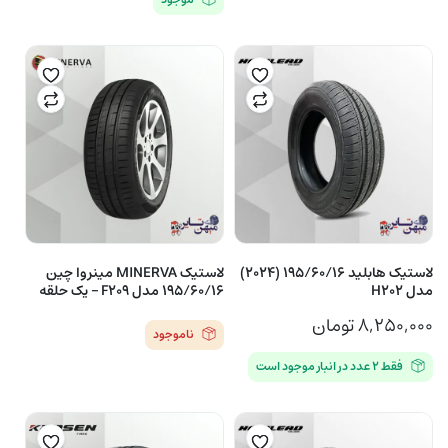
لاستیک هابلید 195/60/16 (2024)
لاستیک MINERVA مینروا چین
مدل H202
195/60/16 مدل F209 – یک حلقه
۸,۲۵۰,۰۰۰
تومان
ناموجود
فقط ۲ عدد در انبار موجود است