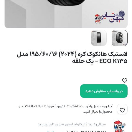
لاستیک هانکوک کره (2024) 195/60/16 مدل
ECO K135 – یک حلقه
در واتساپ سفارش دهید
آیا این محصول را دوست داشتید؟ اکنون به موارد دلخواه اضافه کنید و
محصول را دنبال کنید.
سوالی دارید؟ از کارشناسان میهن تایر بپرسید