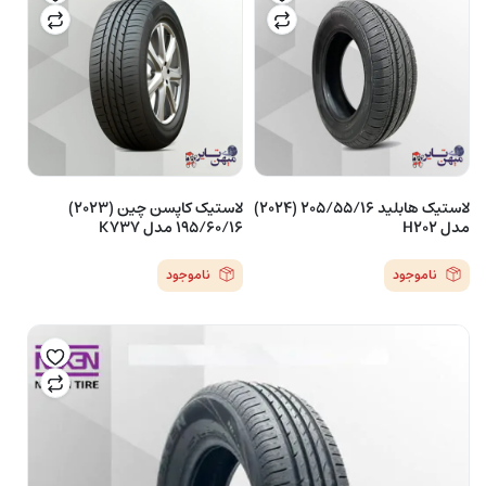
لاستیک هابلید 205/55/16 (2024)
لاستیک کاپسن چین (2023)
مدل H202
195/60/16 مدل K737
ناموجود
ناموجود