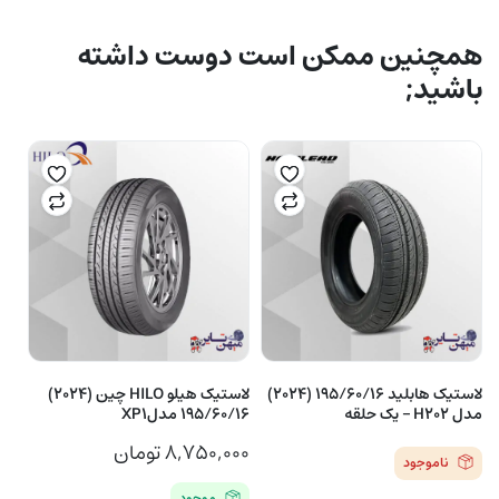
همچنین ممکن است دوست داشته
باشید;
لاستیک هابلید 195/60/16 (2024)
لاستیک هیلو HILO چین (2024)
مدل H202 – یک حلقه
195/60/16 مدلXP1
۸,۷۵۰,۰۰۰
تومان
ناموجود
موجود