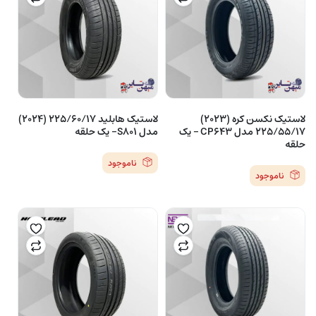
لاستیک نکسن کره (2023)
لاستیک هابلید 225/60/17 (2024)
225/55/17 مدل CP643 – یک
مدل S801- یک حلقه
حلقه
ناموجود
ناموجود