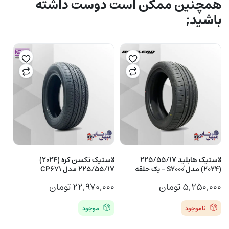
همچنین ممکن است دوست داشته
باشید;
لاستیک هابلید 225/55/17
لاستیک نکسن کره (2024)
(2024) مدل ُS2000 – یک حلقه
225/55/17 مدل CP671
۵,۲۵۰,۰۰۰
تومان
۲۲,۹۷۰,۰۰۰
تومان
ناموجود
موجود