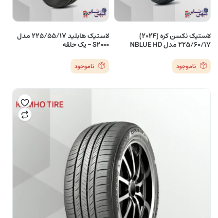
لاستیک نکسن کره (2024)
لاستیک هابلید 225/55/17 مدل
225/60/17 مدل NBLUE HD
S2000 – یک حلقه
ناموجود
ناموجود