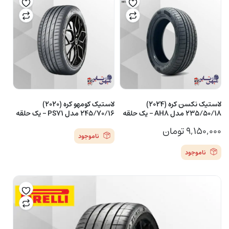
لاستیک نکسن کره (2024)
لاستیک کومهو کره (2020)
235/50/18 مدل AH8 – یک حلقه
245/70/16 مدل PS71 – یک حلقه
۹,۱۵۰,۰۰۰
تومان
ناموجود
ناموجود