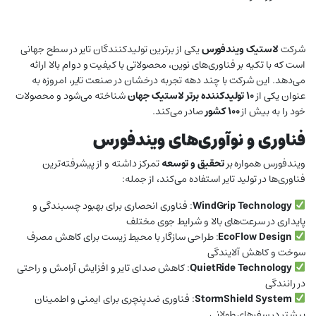
شرکت
لاستیک ویندفورس
یکی از برترین تولیدکنندگان تایر در سطح جهانی
است که با تکیه بر فناوری‌های نوین، محصولاتی با کیفیت و دوام بالا ارائه
می‌دهد. این شرکت با چند دهه تجربه درخشان در صنعت تایر، امروزه به
عنوان یکی از
۱۰ تولیدکننده برتر لاستیک جهان
شناخته می‌شود و محصولات
خود را به بیش از
۱۰۰ کشور
صادر می‌کند.
فناوری و نوآوری‌های ویندفورس
ویندفورس همواره بر
تحقیق و توسعه
تمرکز داشته و از پیشرفته‌ترین
فناوری‌ها در تولید تایر استفاده می‌کند، از جمله:
WindGrip Technology
: فناوری انحصاری برای بهبود چسبندگی و
پایداری در سرعت‌های بالا و شرایط جوی مختلف
EcoFlow Design
: طراحی سازگار با محیط زیست برای کاهش مصرف
سوخت و کاهش آلایندگی
QuietRide Technology
: کاهش صدای تایر و افزایش آرامش و راحتی
در رانندگی
StormShield System
: فناوری ضدپنچری برای ایمنی و اطمینان
بیشتر در سفرهای طولانی