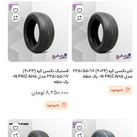
تایر نکسن کره (2024) 225/55/17
لاستیک نکسن کره (2023)
مدل N PRIZ AH5– یک حلقه
225/55/17 مدل N PRIZ AH5–
یک حلقه
ناموجود
۸,۲۵۰,۰۰۰
تومان
ناموجود