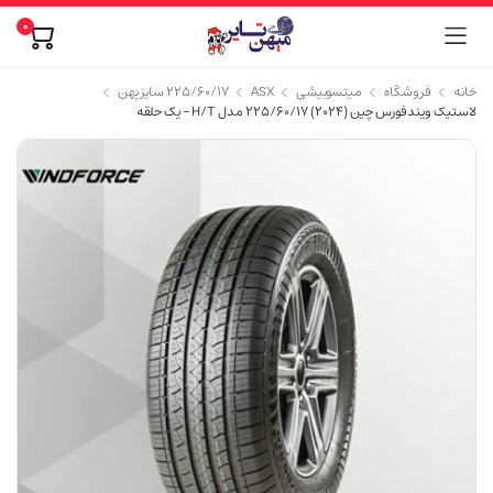
0
خانه
فروشگاه
میتسوبیشی
ASX
۲۲۵/۶۰/۱۷ سایز پهن
لاستیک ویندفورس چین (2024) 225/60/17 مدل H/T – یک حلقه