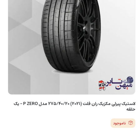
لاستیک پیرلی مکزیک ران فلت (2021) 275/40/20 مدل P ZERO – یک
حلقه
ناموجود