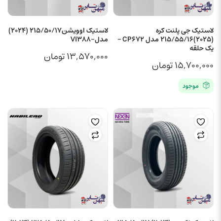
لاستیک جی پلنت کره
لاستیک اوویشن215/50/17 (2024)
(2025)215/55/16 مدل CP672 –
مدل-VI388
یک حلقه
۱۳,۵۷۰,۰۰۰
تومان
۱۵,۷۰۰,۰۰۰
تومان
موجود