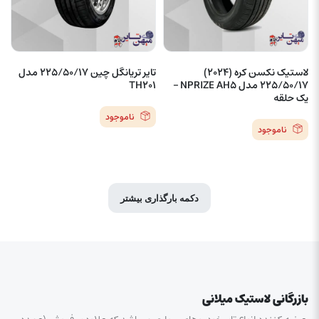
لاستیک نکسن کره (2024)
تایر تریانگل چین 225/50/17 مدل
225/50/17 مدل NPRIZE AH5 –
TH201
یک حلقه
ناموجود
ناموجود
دکمه بارگذاری بیشتر
بازرگانی لاستیک میلانی