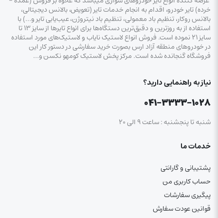
عرضه کننده انواع تایر خودروهای سواری میباشد که علاوه بر فروش (عمده –
خرده‌) تایر خودرو، اقدام به انجام خدمات تایر (تعویض، بالانس دیجیتالی،
بالانس روکار، تنظیم باد معمولی، تنظیم باد نیتروژن، عیب‌یابی تایر و…) با
استفاده از به روزترین و دقیق‌ترین دستگاه‌ها برای انواع تایرها از سایز ۱۳ تا
سایز ۲۱ نموده است. فروش انواع لاستیک‌ نایاب و لاستیک‌های مورد استفاده
در خودروهای منطقه آزاد ارس بصورت خرید سفارشی در دستور کار این
فروشگاه گنجانده شده است. مرکز پخش لاستیک کومهو نکسن و…
نیاز به راهنمایی دارید؟
۰۴۱-۳۳۳۳-۱۰۲۸
شنبه تا پنجشنبه : ساعت ۹ الی ۲۰
خدمات ما
پشتیبانی و گارانتی
حساب کاربری من
پیگیری سفارشات
قوانین عودت سفارش