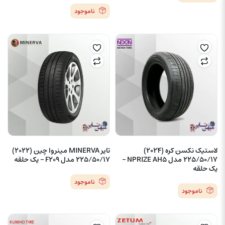
ناموجود
لاستیک نکسن کره (2024)
تایر MINERVA مینروا چین (2022)
225/50/17 مدل NPRIZE AH5 –
225/50/17 مدل F209 – یک حلقه
یک حلقه
ناموجود
ناموجود