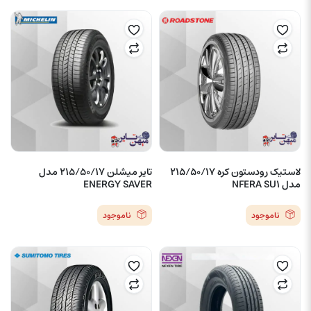
لاستیک رودستون کره 215/50/17
تایر میشلن 215/50/17 مدل
مدل NFERA SU1
ENERGY SAVER
ناموجود
ناموجود