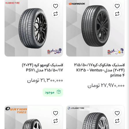
لاستیک هانکوک کره215/50/17
لاستیک کومهو کره (2024)
(2024) مدل-K135 – Ventus
215/50/17 مدل PS71
prime 4
۲۱,۳۰۰,۰۰۰
تومان
۲۷,۹۷۰,۰۰۰
تومان
موجود