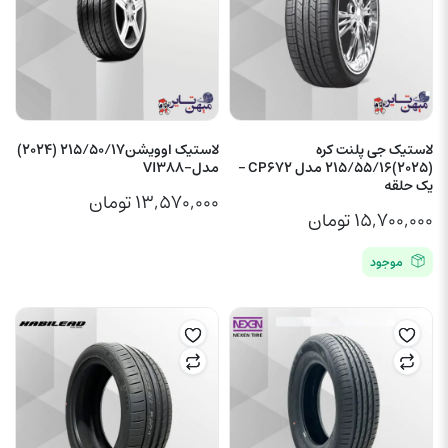
لاستیک جی پلنت کره
لاستیک اوویشن215/50/17 (2024)
(2025)215/55/16 مدل CP672 –
مدل-VI388
یک حلقه
۱۳,۵۷۰,۰۰۰
تومان
۱۵,۷۰۰,۰۰۰
تومان
موجود