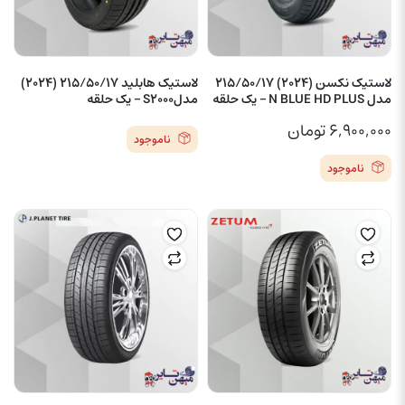
لاستیک نکسن (2024) 215/50/17
لاستیک هابلید 215/50/17 (2024)
مدل N BLUE HD PLUS – یک حلقه
مدلS2000 – یک حلقه
۶,۹۰۰,۰۰۰
تومان
ناموجود
ناموجود