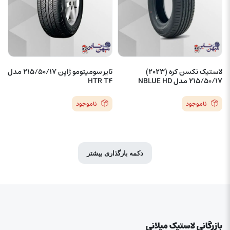
لاستیک نکسن کره (2023)
تایر سومیتومو ژاپن 215/50/17 مدل
215/50/17 مدل NBLUE HD
HTR T4
ناموجود
ناموجود
دکمه بارگذاری بیشتر
بازرگانی لاستیک میلانی