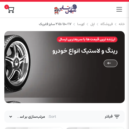
0
خانه
فروشگاه
اپل
کورسا
۲۱۵/۵۰/۱۷ سایز فابریک
ارزنده ترین قیمت ها با سریعترین ارسال
رینگ و لاستیک انواع خودرو
فیلتر
Sort: