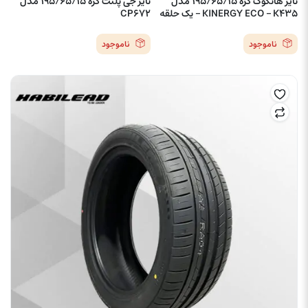
تایر هانکوک کره 195/65/15 مدل
تایر جی پلنت کره 195/65/15 مدل
KINERGY ECO – K435 – یک حلقه
CP672
ناموجود
ناموجود