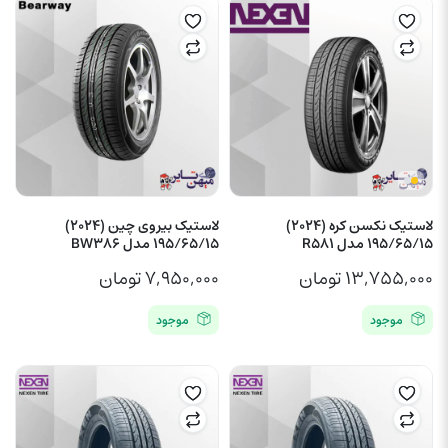
لاستیک نکسن کره (2024)
لاستیک بیروی چین (2024)
195/65/15 مدل R581
195/65/15 مدل BW386
۱۳,۷۵۵,۰۰۰
تومان
۷,۹۵۰,۰۰۰
تومان
موجود
موجود