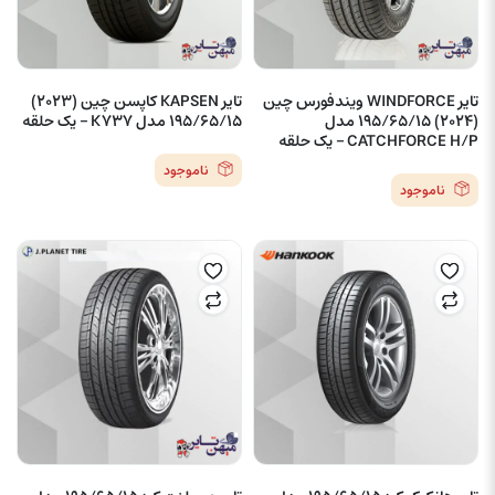
تایر WINDFORCE ویندفورس چین
تایر KAPSEN کاپسن چین (2023)
(2024) 195/65/15 مدل
195/65/15 مدل K737 – یک حلقه
CATCHFORCE H/P – یک حلقه
ناموجود
ناموجود