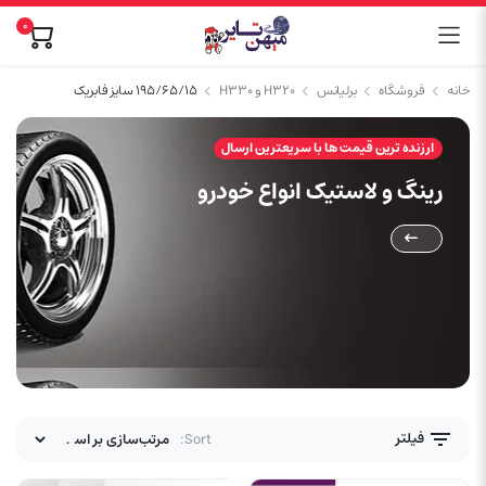
0
خانه
فروشگاه
برلیانس
H320 و H330
۱۹۵/۶۵/۱۵ سایز فابریک
ارزنده ترین قیمت ها با سریعترین ارسال
رینگ و لاستیک انواع خودرو
فیلتر
Sort: