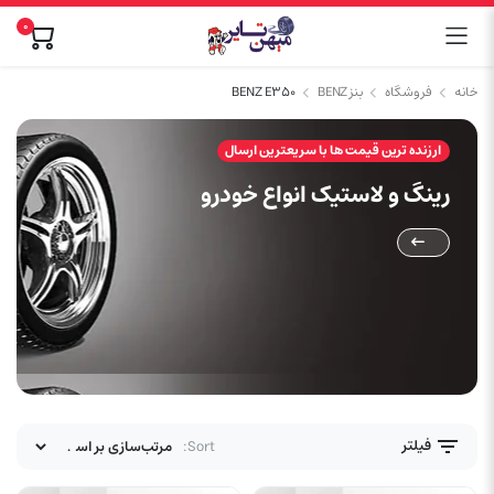
0
خانه
فروشگاه
بنز BENZ
BENZ E350
ارزنده ترین قیمت ها با سریعترین ارسال
رینگ و لاستیک انواع خودرو
فیلتر
Sort: