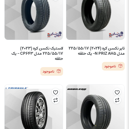
تایر نکسن کره (2024) 225/55/17
لاستیک نکسن کره (2023)
مدل N PRIZ AH5– یک حلقه
225/55/17 مدل CP643 – یک
حلقه
ناموجود
ناموجود