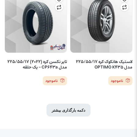
لاستیک هانکوک کره 225/55/17
تایر نکسن کره (2022) 225/55/17
مدل OPTIMO K435
مدل CP643a – یک حلقه
ناموجود
ناموجود
دکمه بارگذاری بیشتر