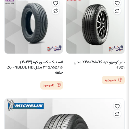
تایر کومهو کره 225/55/16 مدل
لاستیک نکسن کره (2023)
HS51
225/55/16 مدل NBLUE HD– یک
حلقه
ناموجود
ناموجود