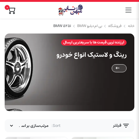
0
خانه
فروشگاه
بی ام دبلیو BMW
BMW 525i
ارزنده ترین قیمت ها با سریعترین ارسال
رینگ و لاستیک انواع خودرو
فیلتر
Sort: