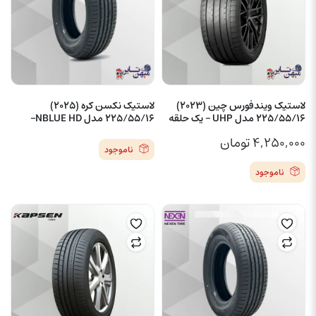
لاستیک ویندفورس چین (2023)
لاستیک نکسن کره (2025)
225/55/16 مدل UHP – یک حلقه
225/55/16 مدل NBLUE HD–
۴,۲۵۰,۰۰۰
تومان
ناموجود
ناموجود