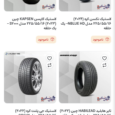
لاستیک نکسن کره (2024)
لاستیک کاپسن KAPSEN چین
225/55/16 مدل NBLUE HD– یک
(2023) 225/55/16 مدل S2000 –
حلقه
یک حلقه
ناموجود
ناموجود
تایر هابلید HABILEAD چین (2022)
لاستیک جی پلنت کره (2022)