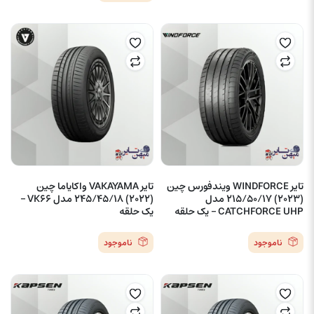
تایر WINDFORCE ویندفورس چین
تایر VAKAYAMA واکایاما چین
(2023) 215/50/17 مدل
(2022) 245/45/18 مدل VK66 –
CATCHFORCE UHP – یک حلقه
یک حلقه
ناموجود
ناموجود