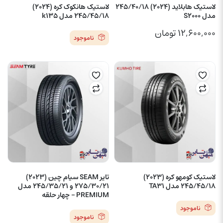
لاستیک هابلاید (2024) 245/40/18
لاستیک هانکوک کره (2024)
مدل S2000
245/45/18 مدل k135
۱۲,۶۰۰,۰۰۰
تومان
ناموجود
لاستیک کومهو کره (2023)
تایر SEAM سیام چین (2023)
245/45/18 مدل TA31
275/30/21 و 245/35/21 مدل
PREMIUM – چهار حلقه
ناموجود
ناموجود