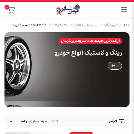
0
خانه
فروشگاه
بی ام دبلیو BMW
BMW 650i
۲۴۵/۴۵/۱۸ سایز فابریک
ارزنده ترین قیمت ها با سریعترین ارسال
رینگ و لاستیک انواع خودرو
فیلتر
Sort: