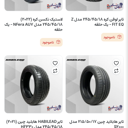
تایر لوفن کره 245/45/18 مدل Z
لاستیک نکسن کره (2022)
FIT EQ – یک حلقه
245/45/18 مدل NFera AU7 – یک
حلقه
ناموجود
ناموجود
تایر هابلاید چین 215/50/17 مدل
تایر HABILEAD هابلید چین (2021)
S2000
245/45/18 مدل HF330