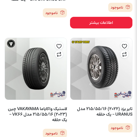
ناموجود
ناموجود
اطلاعات بیشتر
تایر یزد (2022) 215/55/16 مدل
لاستیک واکایاما VAKAYAMA چین
URANUS – یک حلقه
(2023) 215/55/16 مدل VK66 –
یک حلقه
ناموجود
ناموجود