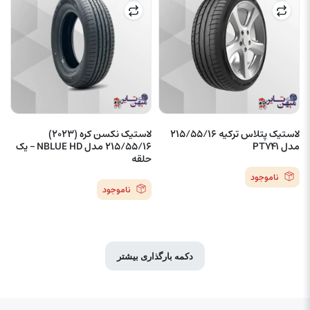
لاستیک پتلاس ترکیه 215/55/16
لاستیک نکسن کره (2023)
مدل PT741
215/55/16 مدل NBLUE HD – یک
حلقه
ناموجود
ناموجود
دکمه بارگذاری بیشتر