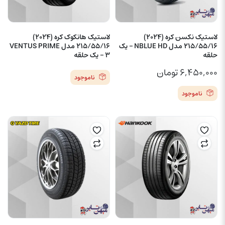
لاستیک نکسن کره (2024)
لاستیک هانکوک کره (2024)
215/55/16 مدل NBLUE HD – یک
215/55/16 مدل VENTUS PRIME
حلقه
3 – یک حلقه
۶,۴۵۰,۰۰۰
تومان
ناموجود
ناموجود