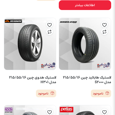
اطلاعات بیشتر
لاستیک هابلاید چین 215/55/16
لاستیک هدوی چین 215/55/16
مدل S2000
مدل H301
ناموجود
ناموجود