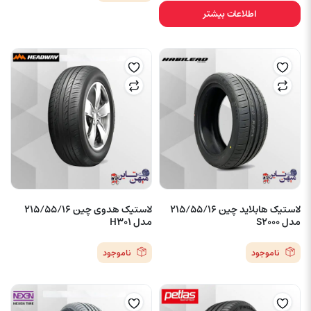
اطلاعات بیشتر
لاستیک هابلاید چین 215/55/16
لاستیک هدوی چین 215/55/16
مدل S2000
مدل H301
ناموجود
ناموجود