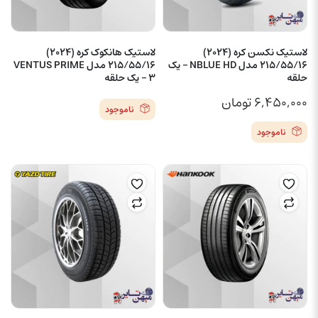
لاستیک نکسن کره (2024)
لاستیک هانکوک کره (2024)
215/55/16 مدل NBLUE HD – یک
215/55/16 مدل VENTUS PRIME
حلقه
3 – یک حلقه
۶,۴۵۰,۰۰۰
تومان
ناموجود
ناموجود