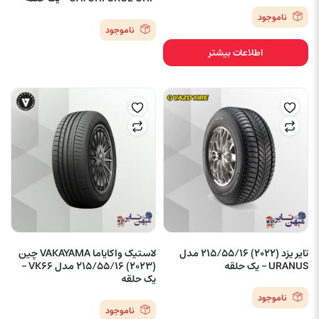
ناموجود
ناموجود
اطلاعات بیشتر
تایر یزد (2022) 215/55/16 مدل
لاستیک واکایاما VAKAYAMA چین
URANUS – یک حلقه
(2023) 215/55/16 مدل VK66 –
یک حلقه
ناموجود
ناموجود