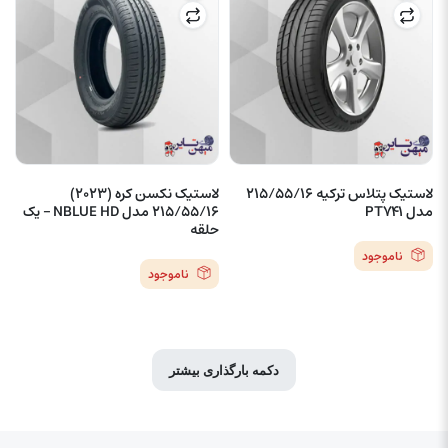
لاستیک پتلاس ترکیه 215/55/16
لاستیک نکسن کره (2023)
مدل PT741
215/55/16 مدل NBLUE HD – یک
حلقه
ناموجود
ناموجود
دکمه بارگذاری بیشتر