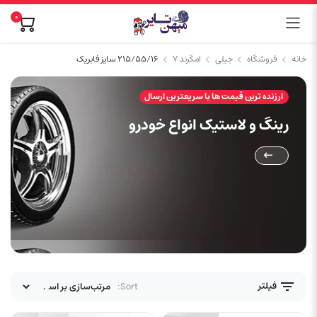
0
خانه
فروشگاه
جیلی
امگرند ۷
۲۱۵/۵۵/۱۶ سایز فابریک
ارزنده ترین قیمت ها با سریعترین ارسال
رینگ و لاستیک انواع خودرو
فیلتر
Sort: