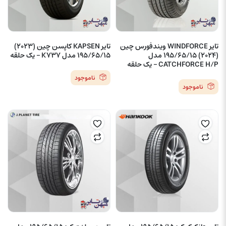
تایر WINDFORCE ویندفورس چین
تایر KAPSEN کاپسن چین (2023)
(2024) 195/65/15 مدل
195/65/15 مدل K737 – یک حلقه
CATCHFORCE H/P – یک حلقه
ناموجود
ناموجود