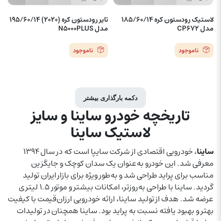
لاستیک رودستون کره 185/60/14
تایر رودستون کره (2020) 195/60/14
مدل CP672
مدل N5000PLUS
ناموجود
ناموجود
دکمه بارگذاری بیشتر
تاریخچه خودرو ساینا و سایز
لاستیک ساینا
ساینا
، خودرویی اقتصادی از شرکت سایپا است که در سال ۱۳۹۴
معرفی شد. این خودرو به‌عنوان یک سدان کوچک و جایگزین
مناسب برای پراید طراحی شد و به‌طور ویژه برای بازار ایران تولید
گردید. ساینا با طراحی به‌روزتر، امکانات بیشتر و موتور ۱.۵ لیتری
عرضه شد. هدف از تولید ساینا، ارائه خودرویی ارزان‌قیمت با کیفیت
بهتر و بهبود یافته نسبت به پراید بود. ساینا همچنان در تولیدات