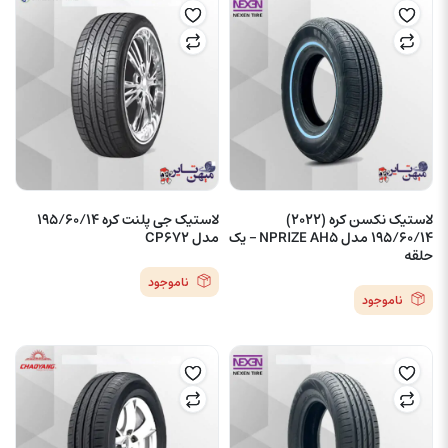
لاستیک نکسن کره (2022)
لاستیک جی پلنت کره 195/60/14
195/60/14 مدل NPRIZE AH5 – یک
مدل CP672
حلقه
ناموجود
ناموجود