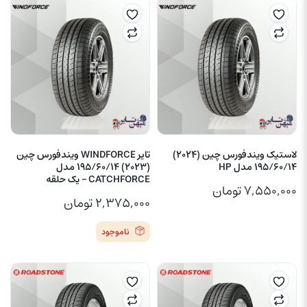
لاستیک ویندفورس چین (2024)
تایر WINDFORCE ویندفورس چین
195/60/14 مدل HP
(2023) 195/60/14 مدل
CATCHFORCE – یک حلقه
۷,۵۵۰,۰۰۰
تومان
۲,۳۷۵,۰۰۰
تومان
ناموجود