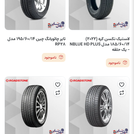
لاستیک نکسن کره (2022)
تایر چائویانگ چین 195/60/14 مدل
185/60/14 مدل NBLUE HD PLUS
RP28
– یک حلقه
ناموجود
ناموجود