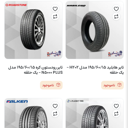
تایر هابلید 195/60/15 مدل H202 –
تایر رودستون کره 195/60/15 مدل
یک حلقه
N5000 PLUS – یک حلقه
ناموجود
ناموجود