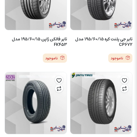
تایر جی پلنت کره 195/60/15 مدل
تایر فالکن ژاپن 195/60/15 مدل
FK453
CP672
ناموجود
ناموجود