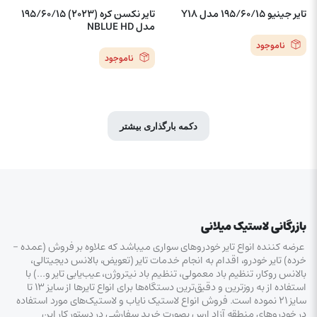
تایر جینیو 195/60/15 مدل Y18
تایر نکسن کره (2023) 195/60/15
مدل NBLUE HD
ناموجود
ناموجود
دکمه بارگذاری بیشتر
بازرگانی لاستیک میلانی
عرضه کننده انواع تایر خودروهای سواری میباشد که علاوه بر فروش (عمده –
خرده‌) تایر خودرو، اقدام به انجام خدمات تایر (تعویض، بالانس دیجیتالی،
بالانس روکار، تنظیم باد معمولی، تنظیم باد نیتروژن، عیب‌یابی تایر و…) با
استفاده از به روزترین و دقیق‌ترین دستگاه‌ها برای انواع تایرها از سایز ۱۳ تا
سایز ۲۱ نموده است. فروش انواع لاستیک‌ نایاب و لاستیک‌های مورد استفاده
در خودروهای منطقه آزاد ارس بصورت خرید سفارشی در دستور کار این