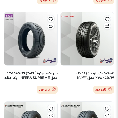
ناموجود
ناموجود
لاستیک کومهو کره (2024)
تایر نکسن کره (2024) 235/55/19
235/55/19 مدل KL33
مدل NFERA SUPREME – یک حلقه
ناموجود
ناموجود