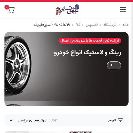
0
خانه
فروشگاه
لکسوس
RX
۲۳۵/۵۵/۱۹ سایز فابریک
ارزنده ترین قیمت ها با سریعترین ارسال
رینگ و لاستیک انواع خودرو
فیلتر
Sort: