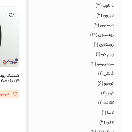
(۳)
دانلوپ
(۲)
دورون
(۲)
دیستون
(۱۴)
رودستون
(۱)
رودشاین
(۱)
زتوم کره
(۲)
سومیتومو
(۱)
فالکن
205/60/14 مدلCP661 – یک حلقه
(۶)
کومهو
(۲)
کویر
ناموجود
(۱)
گالانت
(۱)
لاسا
(۲)
لافن
(۲)