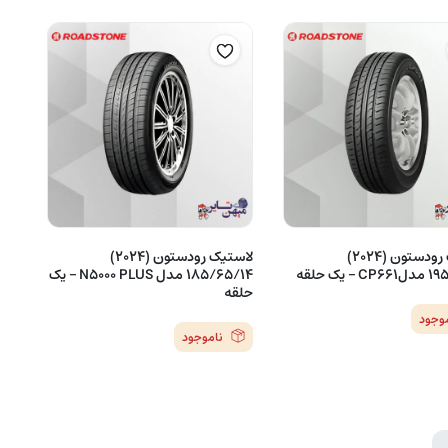
لاستیک رودستون (2024)
لاستیک رودستون (2024)
– یک حلقه
185/65/14 مدل N5000 PLUS – یک
حلقه
موجود
ناموجود