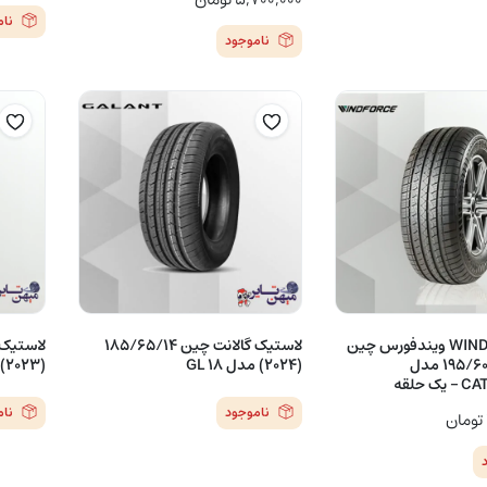
نا
ناموجود
تایر WINDFORCE ویندفورس چین
لاستیک گالانت چین 185/65/14
(2023) 195/60/14 مدل
(2024) مدل GL 18
(2023) مدل TA21
 حلقه
ناموجود
نا
تومان