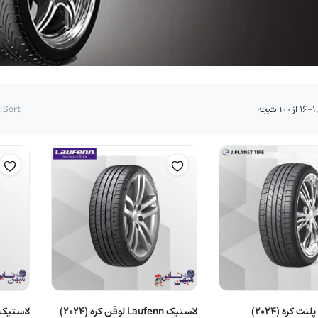
مرتب‌سازی
جه
Sort:
بر
اساس
قیمت:
زیاد
به
کم
لاستیک جی پلنت کره (2024)
لاستیک Laufenn لوفن کره (2024)