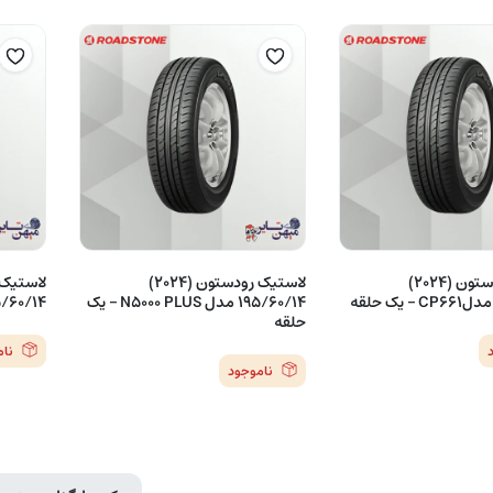
لاستیک رودستون (2024)
لاستیک رودستون (2024)
195/60/14 مدل N5000 PLUS – یک
195/60/14 مدلCP661 
حلقه
نا
ناموجود