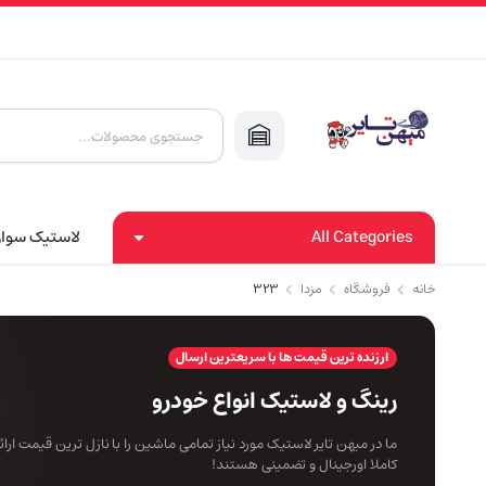
Products
search
All Categories
لاستیک سوا
خانه
فروشگاه
مزدا
۳۲۳
ارزنده ترین قیمت ها با سریعترین ارسال
رینگ و لاستیک انواع خودرو
ما در میهن تایر لاستیک مورد نیاز تمامی ماشین را با نازل ترین قیمت ار
کاملا اورجینال و تضمینی هستند!