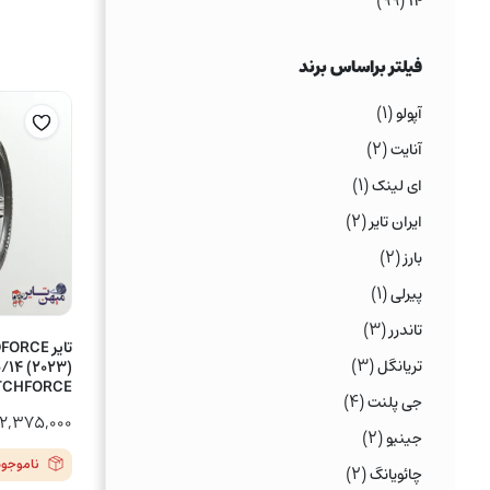
(۹۹)
۱۴
فیلتر براساس برند
(۱)
آپولو
(۲)
آنایت
(۱)
ای لینک
(۲)
ایران تایر
(۲)
بارز
(۱)
پیرلی
(۳)
تاندرر
(۳)
تریانگل
CATCHFORCE – یک
(۴)
جی پلنت
۲,۳۷۵,۰۰۰
(۲)
جینیو
ناموجود
(۲)
چائویانگ