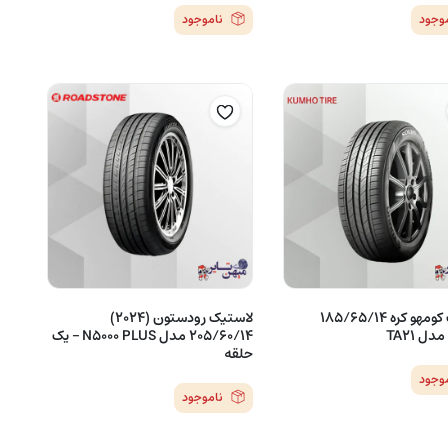
موجود
ناموجود
لاستیک کومهو کره 185/65/14
لاستیک رودستون (2024)
205/60/14 مدل N5000 PLUS – یک
حلقه
موجود
ناموجود