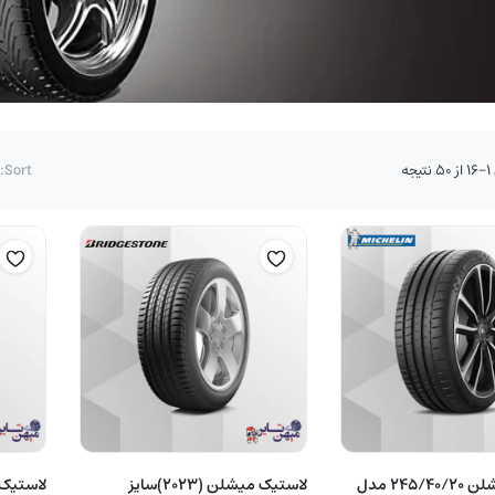
مرتب‌سازی
جه
Sort:
بر
اساس
قیمت:
زیاد
به
کم
لاستیک میشلن 245/40/20 مدل
لاستیک میشلن (2023)سایز