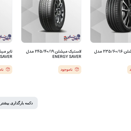
لاستیک میشلن 235/60/16 مدل
لاستیک میشلن 245/40/19 مدل
 SAVER
ENERGY SAVER
ناموجود
نا
دکمه بارگذاری بیشتر