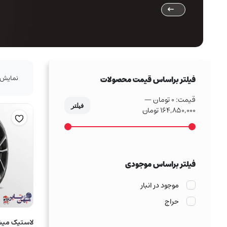
نمایش 1–16 از 50 نتی
فیلتر براساس قیمت محصولات
قیمت:
0 تومان
—
فیلتر
164,850,000 تومان
حداکثر
حداقل
قیمت
قیمت
فیلتر براساس موجودی
موجود در انبار
حراج