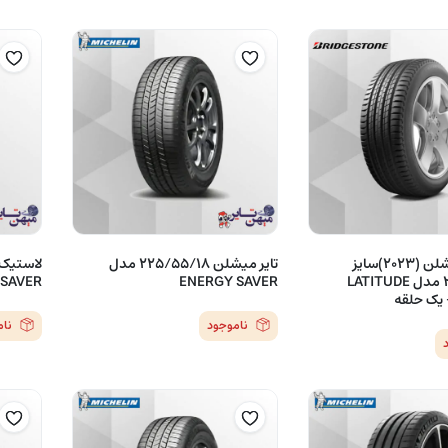
لاستیک میشلن (2023)سایز
تایر میشلن 225/55/18 مدل
235/55/19 مدل LATITUDE
ENERGY SAVER
 SAVER
ناموجود
نا