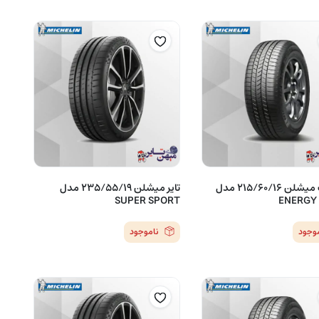
لاستیک میشلن 215/60/16 مدل
تایر میشلن 235/55/19 مدل
SUPER SPORT
ENERGY
موجود
ناموجود