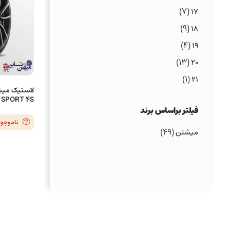
(۷)
۱۷
(۹)
۱۸
(۴)
۱۹
(۱۳)
۲۰
(۱)
۲۱
SPORT 4S
فیلتر براساس برند
ناموجود
(۴۹)
میشلن