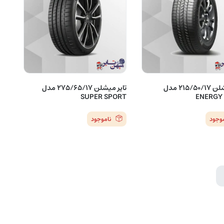
تایر میشلن 215/50/17 مدل
تایر میشلن 275/65/17 مدل
SUPER SPORT
ENERGY
موجود
ناموجود