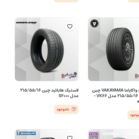
لاستیک واکایاما VAKAYAMA چین
لاستیک هابلاید چین 215/55/16
(2023) 215/55/16 مدل VK66 –
مدل S2000
ه
ناموجود
موجود