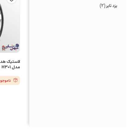
(۲)
یزد تایر
مدل H301
ناموجود