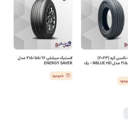
لاستیک نکسن کره (2023)
لاستیک میشلن 215/55/16 مدل
215/55/16 مدل NBLUE HD – یک
ENERGY SAVER
ناموجود
موجود