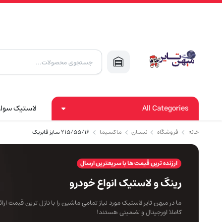
Products
search
All Categories
لاستیک سوا
خانه
فروشگاه
نیسان
ماکسیما
۲۱۵/۵۵/۱۶ سایز فابریک
ارزنده ترین قیمت ها با سریعترین ارسال
رینگ و لاستیک انواع خودرو
ما در میهن تایر لاستیک مورد نیاز تمامی ماشین را با نازل ترین قیمت ار
کاملا اورجینال و تضمینی هستند!