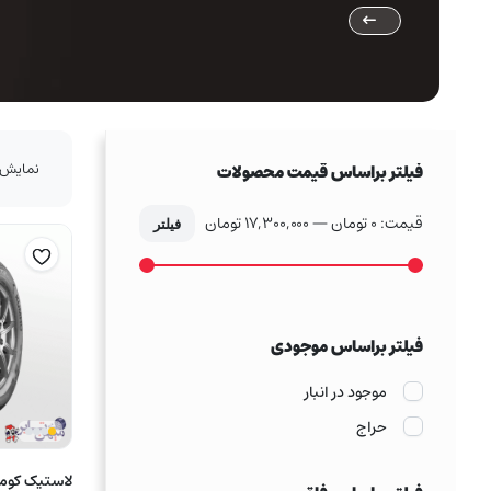
نمایش 1–16 از 22 نتی
فیلتر براساس قیمت محصولات
قیمت:
0 تومان
—
17,300,000 تومان
فیلتر
حداکثر
حداقل
قیمت
قیمت
فیلتر براساس موجودی
موجود در انبار
حراج