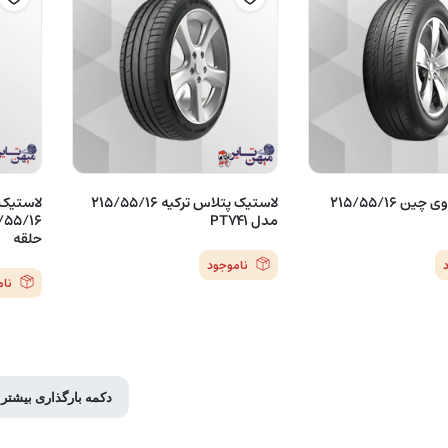
لاستیک هدوی چین 215/55/16
لاستیک پتلاس ترکیه 215/55/16
مدل PT741
حلقه
ناموجود
نا
دکمه بارگذاری بیشتر