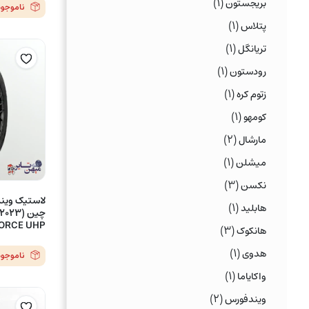
(۱)
بریجستون
ناموجود
(۱)
پتلاس
(۱)
تریانگل
(۱)
رودستون
(۱)
زتوم کره
(۱)
کومهو
(۲)
مارشال
(۱)
میشلن
(۳)
نکسن
(۱)
هابلید
ATCHFORCE UHP
(۳)
هانکوک
(۱)
هدوی
ناموجود
(۱)
واکایاما
(۲)
ویندفورس