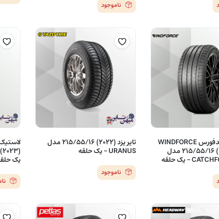
ناموجود
لاستیک ویندفورس WINDFORCE
تایر یزد (2022) 215/55/16 مدل
چین (2023) 215/55/16 مدل
URANUS – یک حلقه
C – یک حلقه
یک حلق
ناموجود
نا