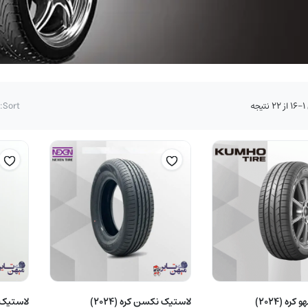
مرتب‌سازی
جه
Sort:
بر
اساس
قیمت:
زیاد
به
کم
لاستیک کومهو کره (2024)
لاستیک نکسن کره (2024)