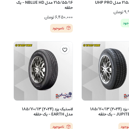
UHP PRO
215/55/16 مدل NBLUE HD – یک
حلقه
۹,
تومان
۶,۴۵۰,۰۰۰
تومان
جود
ناموجود
لاستیک یزد (2024) 185/70/13
لاستیک یزد (2024) 185/70/13
مدل EARTH – یک حلقه
موجود
ناموجود