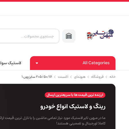
Products
search
All Categories
لاستیک سوا
خانه
فروشگاه
هیوندای
اکسنت
۲۰۵/۵۰/۱۶ سایز پهن ۱
ارزنده ترین قیمت ها با سریعترین ارسال
رینگ و لاستیک انواع خودرو
ما در میهن تایر لاستیک مورد نیاز تمامی ماشین را با نازل ترین قیمت ار
کاملا اورجینال و تضمینی هستند!