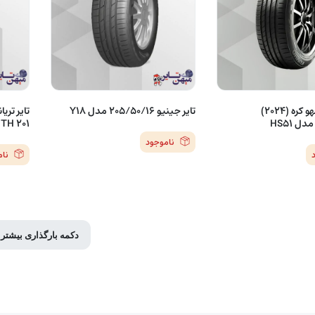
لاستیک کومهو کره (2024)
تایر جینیو 205/50/16 مدل Y18
TH 201
ناموجود
نا
دکمه بارگذاری بیشتر