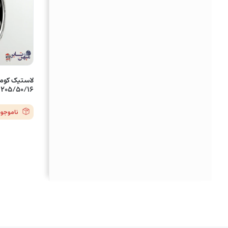
205/50/16 مدل HS51
ناموجود