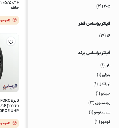
(۱۹)
۲۰۵
حلقه
ناموجود
فیلتر براساس قطر
(۱۹)
۱۶
فیلتر براساس برند
(۱)
بارز
(۱)
پیرلی
(۱)
تریانگل
(۱)
جینیو
(۳)
رودستون
ATCHFORCE UHP
(۱)
سومیتومو
(۲)
کومهو
ناموجود