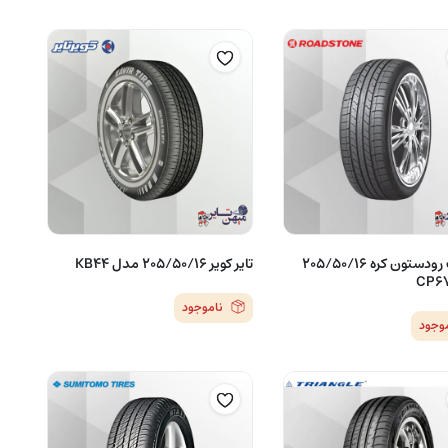
لاستیک رودستون کره 205/50/16
تایر کویر 205/50/16 مدل KB44
ناموجود
موجود