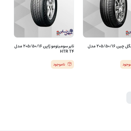
تایر تریانگل چین 205/50/16 مدل
تایر سومیتومو ژاپن 205/50/16 مدل
HTR T4
موجود
ناموجود