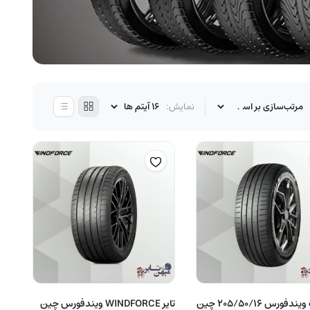
نمایش:
لاستیک ویندفورس 205/50/16 چین
تایر WINDFORCE ویندفورس چین