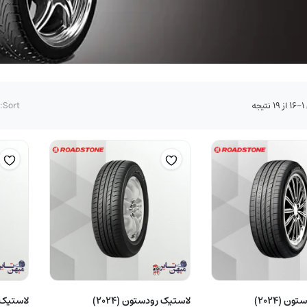
مرتب‌سازی
جه
Sort:
بر
اساس
قیمت:
زیاد
به
کم
لاستیک رودستون (2024)
لاستیک رودستون (2024)