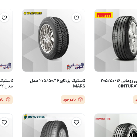
لاستیک پیرلی رومانی 205/50/16
لاستیک یزدتایر 205/50/16 مدل
MARS
مدل CP672
ناموجود
نا