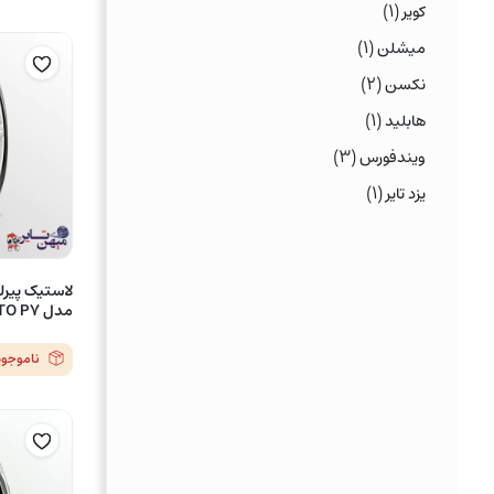
(۱)
کویر
(۱)
میشلن
(۲)
نکسن
(۱)
هابلید
(۳)
ویندفورس
(۱)
یزد تایر
مدل CINTURATO P7
ناموجود