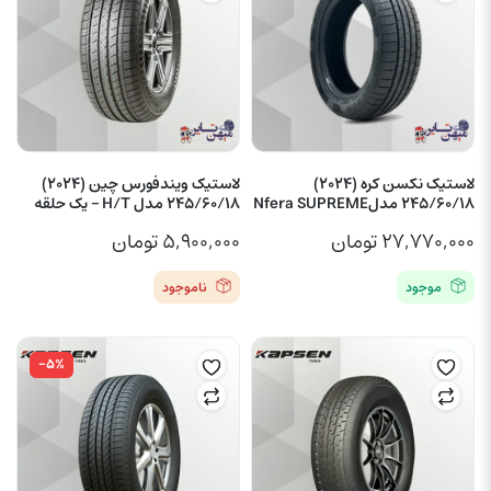
لاستیک نکسن کره (2024)
لاستیک ویندفورس چین (2024)
245/60/18 مدلNfera SUPREME
245/60/18 مدل H/T – یک حلقه
۲۷,۷۷۰,۰۰۰
تومان
۵,۹۰۰,۰۰۰
تومان
موجود
ناموجود
-۵%