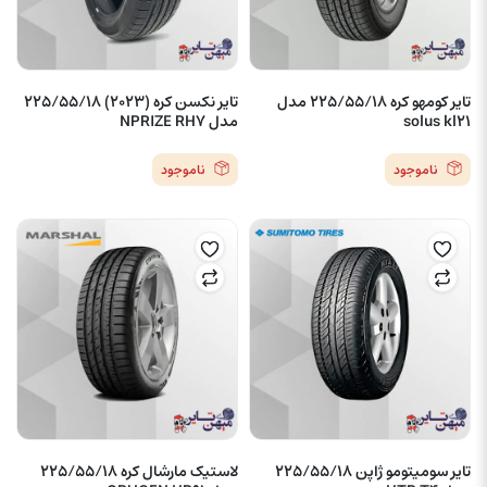
تایر کومهو کره 225/55/18 مدل
تایر نکسن کره (2023) 225/55/18
solus kl21
مدل NPRIZE RH7
ناموجود
ناموجود
تایر سومیتومو ژاپن 225/55/18
لاستیک مارشال کره 225/55/18