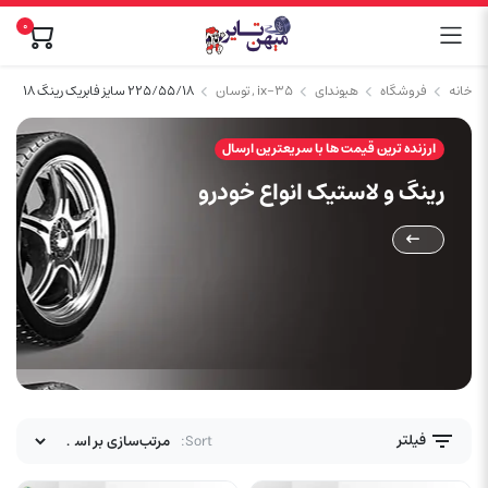
0
خانه
فروشگاه
هیوندای
ix-35 , توسان
۲۲۵/۵۵/۱۸ سایز فابریک رینگ ۱۸
ارزنده ترین قیمت ها با سریعترین ارسال
رینگ و لاستیک انواع خودرو
فیلتر
Sort: