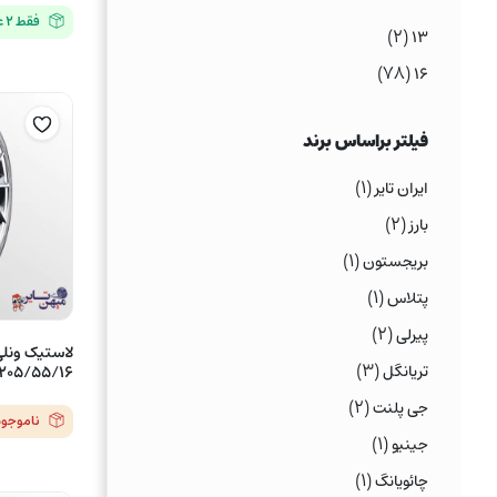
فقط ۲ عدد در انبار موجود است
(۲)
۱۳
(۷۸)
۱۶
فیلتر براساس برند
(۱)
ایران تایر
(۲)
بارز
(۱)
بریجستون
(۱)
پتلاس
(۲)
پیرلی
(۳)
تریانگل
205/55/16 مدل SA301 – یک حلقه
(۲)
جی پلنت
ناموجود
(۱)
جینیو
(۱)
چائویانگ