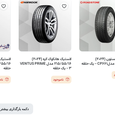
لاستیک رودستون (2024)
لاستیک هانکوک کره (2024)
215/55/16 مدل VENTUS PRIME
3 – یک حلقه
حلقه
ناموجود
نا
دکمه بارگذاری بیشتر