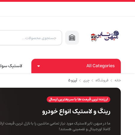
Products
search
All Categories
لاستیک سوا
خانه
فروشگاه
چری
آریزو ۵
ارزنده ترین قیمت ها با سریعترین ارسال
رینگ و لاستیک انواع خودرو
ما در میهن تایر لاستیک مورد نیاز تمامی ماشین را با نازل ترین قیمت ار
کاملا اورجینال و تضمینی هستند!