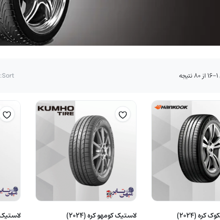
مرتب‌سازی
جه
Sort:
بر
اساس
قیمت:
زیاد
به
کم
لاستیک هانکوک کره (2024)
لاستیک کومهو کره (2024)