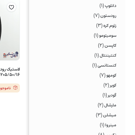
(۱)
دانلوپ
(۷)
رودستون
(۳)
زتوم کره
(۱)
سومیتومو
(۲)
کاپسن
(۱)
کنتیننتال
(۱)
کنستانسی
(۷)
205/50/16 مدلCP661 – یک حلقه
کومهو
(۲)
کویر
ناموجود
(۱)
گودیر
(۲)
مارشال
(۳)
میشلن
(۱)
مینروا
(۸)