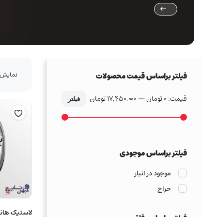
نمایش 1–16 از 80 نتی
فیلتر براساس قیمت محصولات
قیمت:
0 تومان
—
17,450,000 تومان
فیلتر
حداکثر
حداقل
قیمت
قیمت
فیلتر براساس موجودی
موجود در انبار
حراج