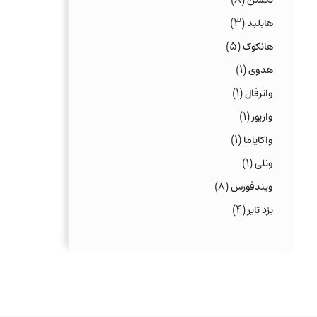
نکسن
(۳)
هابلید
(۵)
هانکوک
(۱)
هدوی
(۱)
واترفال
(۱)
واریور
(۱)
واکایاما
(۱)
ونلی
(۸)
ویندفورس
(۴)
یزد تایر