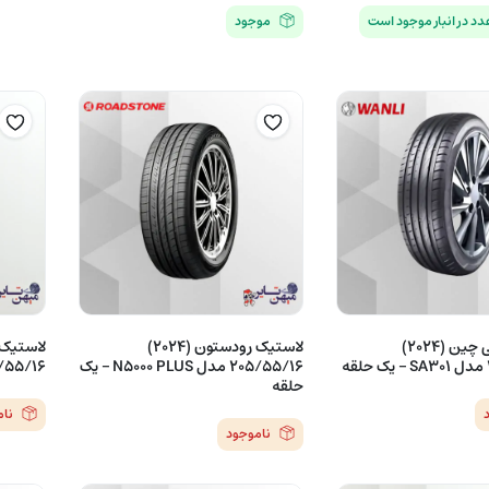
موجود
لاستیک ونلی چین (2024)
لاستیک رودستون (2024)
205/55/16 مدل N5000 PLUS – یک
205/55/16 مدلCP661
حلقه
نا
ناموجود