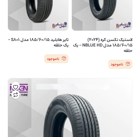
لاستیک نکسن کره (2024)
تایر هابلید 185/60/15 مدل S801 –
185/60/15 مدل NBLUE HD – یک
یک حلقه
حلقه
ناموجود
ناموجود