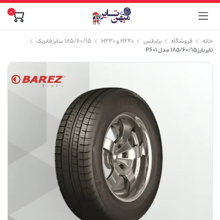
0
خانه
فروشگاه
برلیانس
H220 و H230
۱۸۵/۶۰/۱۵ سایز فابریک
تایر بارز 185/60/15 مدل P601