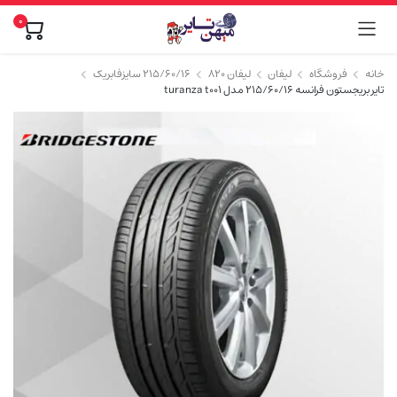
0
خانه
فروشگاه
لیفان
لیفان ۸۲۰
۲۱۵/۶۰/۱۶ سایزفابریک
تایر بریجستون فرانسه 215/60/16 مدل turanza t001