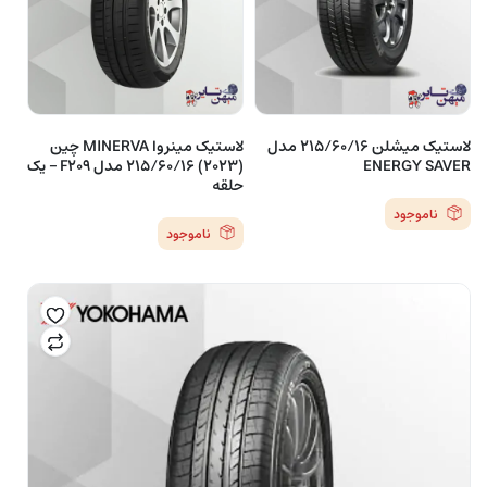
لاستیک میشلن 215/60/16 مدل
لاستیک مینروا MINERVA چین
ENERGY SAVER
(2023) 215/60/16 مدل F209 – یک
حلقه
ناموجود
ناموجود