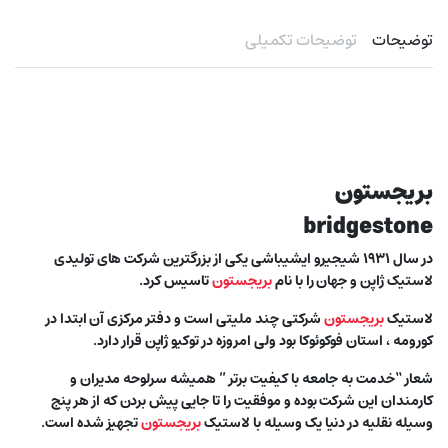
توضیحات
توضیحات تکمیلی
بریجستون
bridgestone
در سال ۱۹۳۱ شیجیرو ایشیباشی یکی از بزرگترین شرکت های تولیدی
لاستیک ژاپن و جهان را با نام
بریجستون
تاسیس کرد.
لاستیک
بریجستون
شرکتی چند ملیتی است و دفتر مرکزی آن ابتدا در
کورومه ، استان فوکوئوکا بود ولی امروزه در توکیو ژاپن قرار دارد.
شعار “خدمت به جامعه با کیفیت برتر ” همیشه سرلوحه مدیران و
کارمندان این شرکت بوده و موفقیت را تا جایی پیش بردن که از هر پنج
وسیله نقلیه در دنیا یک وسیله با لاستیک
بریجستون
تجهیز شده است.