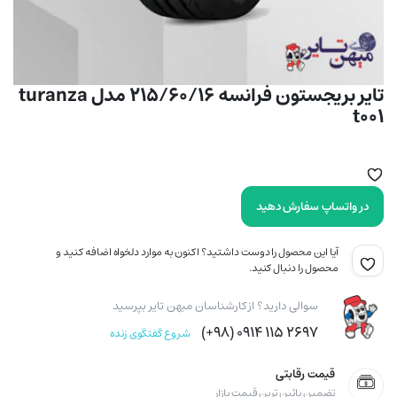
تایر بریجستون فرانسه 215/60/16 مدل turanza
t001
در واتساپ سفارش دهید
آیا این محصول را دوست داشتید؟ اکنون به موارد دلخواه اضافه کنید و
محصول را دنبال کنید.
سوالی دارید؟ از کارشناسان میهن تایر بپرسید
۲۶۹۷ ۱۱۵ ۰۹۱۴ (۹۸+)
شروع گفتگوی زنده
قیمت رقابتی
تضمین پائین ترین قیمت بازار