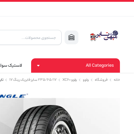
Products
search
All Categories
لاستیک سوا
خانه
فروشگاه
ولوو
ولوو XC60
۲۳۵/۶۵/۱۷ سایز فابریک رینگ ۱۷
تایر ت