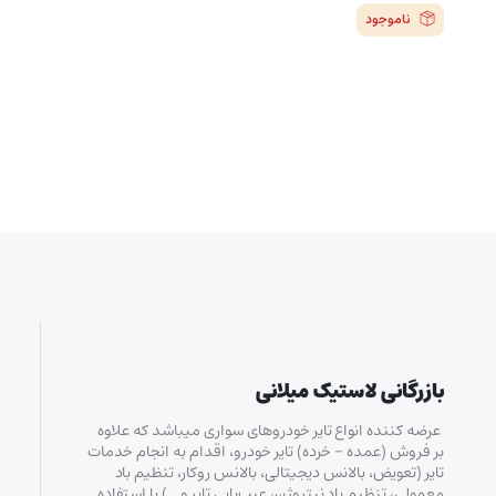
ناموجود
بازرگانی لاستیک میلانی
عرضه کننده انواع تایر خودروهای سواری میباشد که علاوه
بر فروش (عمده – خرده‌) تایر خودرو، اقدام به انجام خدمات
تایر (تعویض، بالانس دیجیتالی، بالانس روکار، تنظیم باد
معمولی، تنظیم باد نیتروژن، عیب‌یابی تایر و…) با استفاده