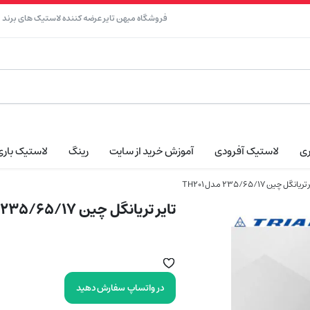
فروشگاه میهن تایر عرضه کننده لاستیک های برند نک
ری
لاستیک آفرودی
آموزش خرید از سایت
رینگ
لاستیک باری
ریانگل چین 235/65/17 مدل TH201
تایر تریانگل چین 235/65/17 مدل TH201
در واتساپ سفارش دهید