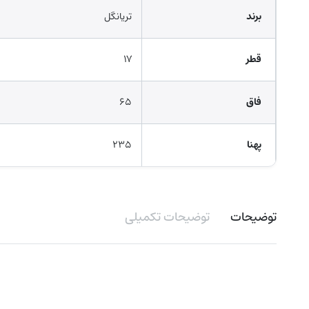
برند
تریانگل
قطر
۱۷
فاق
۶۵
پهنا
۲۳۵
توضیحات
توضیحات تکمیلی