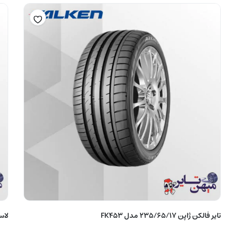
تایر فالکن ژاپن 235/65/17 مدل FK453
لاستیک 