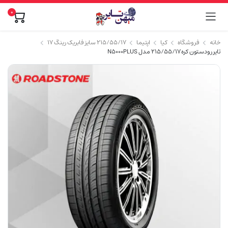
0
خانه
فروشگاه
کیا
اپتیما
۲۱۵/۵۵/۱۷ سایز فابریک رینگ ۱۷
تایر رودستون کره 215/55/17 مدل N5000PLUS