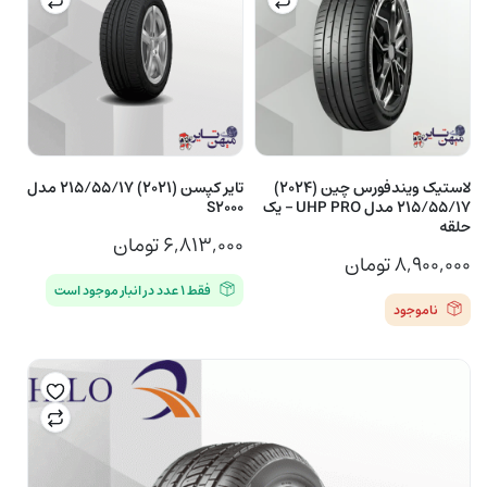
لاستیک ویندفورس چین (2024)
تایر کپسن (2021) 215/55/17 مدل
215/55/17 مدل UHP PRO – یک
S2000
حلقه
۶,۸۱۳,۰۰۰
تومان
۸,۹۰۰,۰۰۰
تومان
فقط ۱ عدد در انبار موجود است
ناموجود