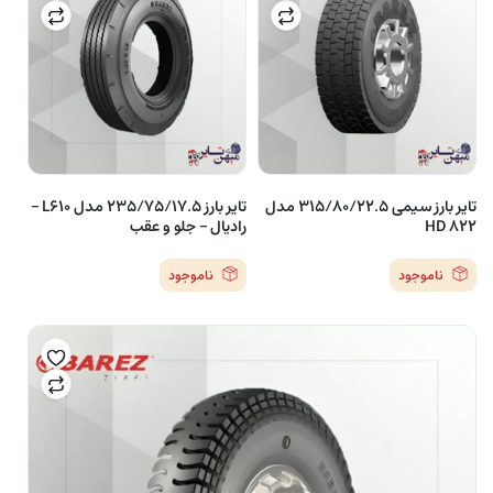
تایر بارز سیمی 315/80/22.5 مدل
تایر بارز 235/75/17.5 مدل L610 –
HD 822
رادیال – جلو و عقب
ناموجود
ناموجود