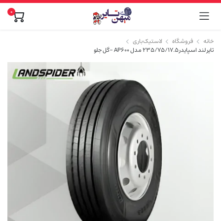
۰
خانه
فروشگاه
لاستیک باری
تایر لند اسپایدر 235/75/17.5 مدل AP600 -گل جلو