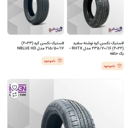
لاستیک نکسن کره نوشته سفید
لاستیک نکسن کره (2023)
(2022) 235/70/16 مدل RHTX –
215/50/17 مدل NBLUE HD
یک حلقه
ناموجود
ناموجود