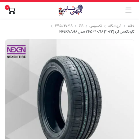
۰
خانه
فروشگاه
لکسوس
GS
۲۴۵/۴۰/۱۸
تایر نکسن کره (2022) 245/40/18 مدل NFERA AH8