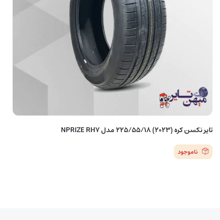
تایر نکسن کره (2023) 225/55/18 مدل NPRIZE RH7
ناموجود