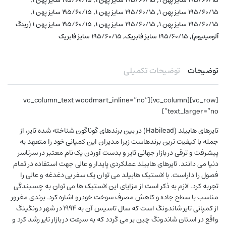
۱۹۵/۶۰/۱۵ سایز پهن ۱
۱۹۵/۶۰/۱۵ سایز پهن ۱
۱۹۵/۶۰/۱۵ سایز پهن ۱
,
,
,
۱۹۵/۶۰/۱۵ سایز پهن ۱
۱۹۵/۶۰/۱۵ سایز پهن ۱
۱۹۵/۶۰/۱۵ سایز پهن ۱
,
,
۱۹۵/۶۰/۱۵ سایز پهن ۱
۱۹۵/۶۰/۱۵ سایز پهن ۱
۱۹۵/۶۰/۱۵ سایز پهن ۱ (رینگ
,
,
آلومینیوم)
۱۹۵/۶۰/۱۵ سایز فابریک
۱۹۵/۶۰/۱۵ سایز فابریک
توضیحات
توضیحات تکمیلی
[vc_row][vc_column][vc_column_text woodmart_inline=”no”
text_larger=”no”]
تایرهای هابیلد (Habilead) در بین برندهای گوناگون شناخته شده تایر، از
جمله با کیفیت ترین برندهاست زیرا مدیران این کمپانی خود را متعهد به
پیشرفت و ترقی در بازار جهانی تایر و بدست آوردن یک نام معتبر در سرتاسر
دنیا می دانند. تایرهای هابیلد عملکردی پایدار و عالی جهت استفاده در تمام
فصول را داراست. با لاستیک هابیلد می توان یک سفر بی دغدغه و عالی را
تجربه کرد. لازم به ذکر است از مزایای این لاستیک ها می توان به چسبندگی
مناسب با سطح جاده و کاهش مصرف سوخت خودرو اشاره کرد. برندی مغرور
از کمپانی تایر شاندونگ است که سال تاسیس آن به 1994 در شهر دونگینگ
واقع در استان شاندونگ چین بر می گردد که به سرعت در بازار تایر رشد کرد و