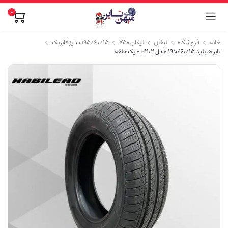
0
خانه
فروشگاه
لیفان
لیفان X50
۱۹۵/۶۰/۱۵ سایز فابریک
تایر هابلید 195/60/15 مدل H202 – یک حلقه