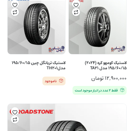
لاستیک کومهو کره (2024)
لاستیک تریانگل چین 195/60/15
195/60/15 مدل TA21
مدلTH201
۱۲,۹۰۰,۰۰۰
تومان
ناموجود
فقط ۲ عدد در انبار موجود است