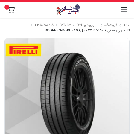
0
خانه
فروشگاه
بی وای دی BYD
BYD S7
۲۳۵/۵۵/۱۸
تایر پیرلی رومانی 235/55/18 مدل SCORPION VERDE MO