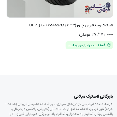
لاستیک ویندفورس چین (2023) 235/55/18 مدل UHP
۲۷,۲۷۰,۰۰۰
تومان
فقط ۱ عدد در انبار موجود است
بازرگانی لاستیک میلانی
عرضه کننده انواع تایر خودروهای سواری میباشد که علاوه بر فروش (عمده –
خرده‌) تایر خودرو، اقدام به انجام خدمات تایر (تعویض، بالانس دیجیتالی،
بالانس روکار، تنظیم باد معمولی، تنظیم باد نیتروژن، عیب‌یابی تایر و…) با