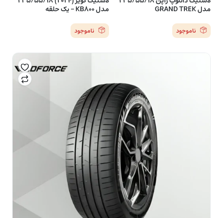
لاستیک دانلوپ ژاپن 235/55/18
لاستیک کویر (2024) 235/55/18
مدل GRAND TREK
مدل KB800 – یک حلقه
ناموجود
ناموجود