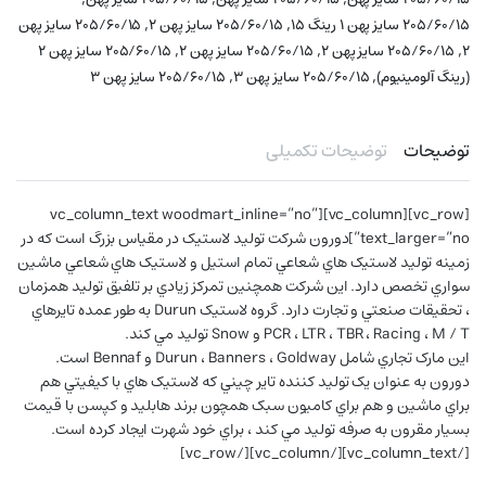
,
,
۲۰۵/۶۰/۱۵ سایز پهن ۱ رینگ ۱۵
۲۰۵/۶۰/۱۵ سایز پهن ۲
۲۰۵/۶۰/۱۵ سایز پهن
,
,
,
۲
۲۰۵/۶۰/۱۵ سایز پهن ۲
۲۰۵/۶۰/۱۵ سایز پهن ۲
۲۰۵/۶۰/۱۵ سایز پهن ۲
,
,
(رینگ آلومینیوم)
۲۰۵/۶۰/۱۵ سایز پهن ۳
۲۰۵/۶۰/۱۵ سایز پهن ۳
توضیحات
توضیحات تکمیلی
[vc_row][vc_column][vc_column_text woodmart_inline=”no”
text_larger=”no”]دورون شرکت توليد لاستيک در مقياس بزرگ است که در
زمينه توليد لاستيک هاي شعاعي تمام استيل و لاستيک هاي شعاعي ماشين
سواري تخصص دارد. اين شرکت همچنين تمرکز زيادي بر تلفيق توليد همزمان
، تحقيقات صنعتي و تجارت دارد. گروه لاستيک Durun به طور عمده تايرهاي
PCR ، LTR ، TBR ، Racing ، M / T و Snow توليد مي کند.
اين مارک تجاري شامل Durun ، Banners ، Goldway و Bennaf است.
دورون به عنوان يک توليد کننده تاير چيني که لاستيک هاي با کيفيتي هم
براي ماشين و هم براي کاميون سبک همچون برند هابليد و کپسن با قيمت
بسيار مقرون به صرفه توليد مي کند ، براي خود شهرت ايجاد کرده است.
[/vc_column_text][/vc_column][/vc_row]