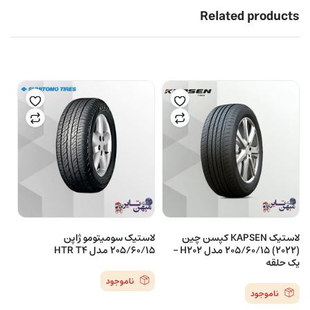
Related products
لاستیک KAPSEN کپسن چین
لاستیک سومیتومو ژاپن
(2022) 205/60/15 مدل H202 –
205/60/15 مدل HTR T4
یک حلقه
ناموجود
ناموجود