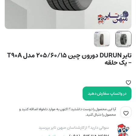
تایر DURUN دورون چین 205/60/15 مدل T90A
– یک حلقه
در واتساپ سفارش دهید
آیا این محصول را دوست داشتید؟ اکنون به موارد دلخواه اضافه کنید و
محصول را دنبال کنید.
سوالی دارید؟ از کارشناسان میهن تایر بپرسید