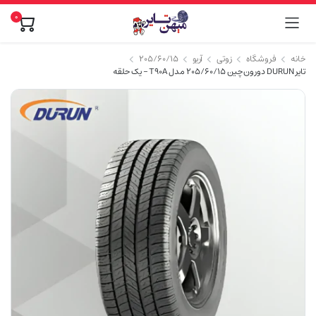
0
خانه
فروشگاه
زوتی
آریو
۲۰۵/۶۰/۱۵
تایر DURUN دورون چین 205/60/15 مدل T90A – یک حلقه