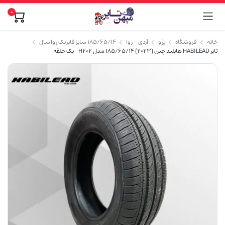
0
خانه
فروشگاه
پژو
آردی - روا
۱۸۵/۶۵/۱۴ سایز فابریک روا سال
تایر HABILEAD هابلید چین (2023) 185/65/14 مدل H202 – یک حلقه