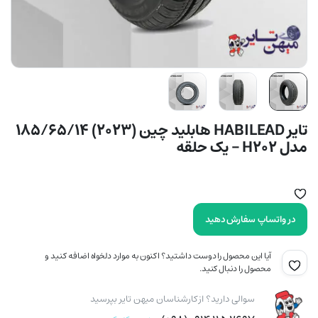
تایر HABILEAD هابلید چین (2023) 185/65/14
مدل H202 – یک حلقه
در واتساپ سفارش دهید
آیا این محصول را دوست داشتید؟ اکنون به موارد دلخواه اضافه کنید و
محصول را دنبال کنید.
سوالی دارید؟ از کارشناسان میهن تایر بپرسید