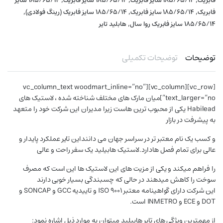
فابریک
۱۸۵/۶۵/۱۴ سایز فابریک
۱۸۵/۶۵/۱۴ سایز فابریک
۱۸۵/۶۵/۱۴ سایز
,
,
,
فابریک
۱۸۵/۶۵/۱۴ سایز فابریک
۱۸۵/۶۵/۱۴ سایز فابریک (رینگ فولادی)
,
۱۸۵/۶۵/۱۴ سایز فابریک روا سال
هابلید تایر
توضیحات
توضیحات تکمیلی
[vc_row][vc_column][vc_column_text woodmart_inline=”no”
text_larger=”no”]میان مارک های مختلف شناخته شده ، لاستیک های
Habilead یکی از محبوب ترین هاست زیرا مدیران این شرکت خود را متعهد
به پیشرفت در بازار
و کسب یک نام معتبر تر در سراسر جهان می داننداین تایر عملکرد پایدار و
عالی برای تمام فصل هادارد.لاستیک هابیلید یک سفر راحت و عالی
را فراهم میکند و یکی از مزیت های این لاستیک ها این است که مصرف
سوخت را کاهش میدهند در حالی که چسبندگی بسیار خوبی دارند
این شرکت دارای گواهینامه معتبر ISO 9001 و تاییدیه GCC و SONCAP و
DOT و ECE و INMETRO است.
از مهمترین ویژگی های تایر هابیلید میتوان به موارد ذیل اشاره نمود: