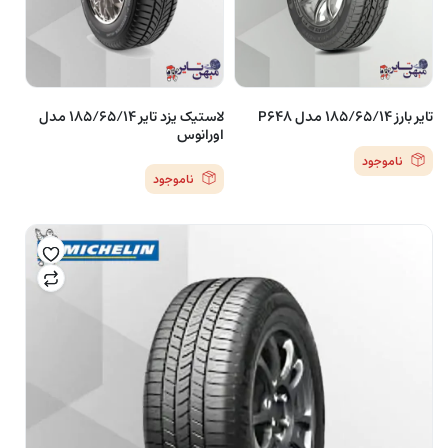
تایر بارز 185/65/14 مدل P648
لاستیک یزد تایر ۱۸۵/۶۵/۱۴ مدل
اورانوس
ناموجود
ناموجود